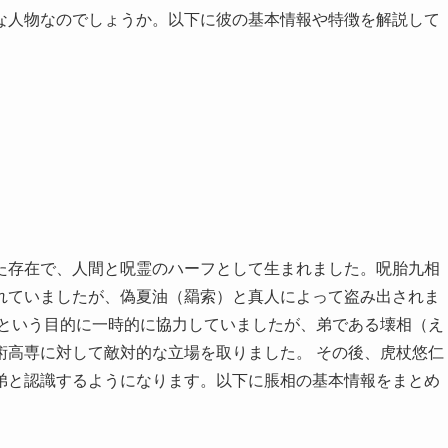
な人物なのでしょうか。以下に彼の基本情報や特徴を解説して
た存在で、人間と呪霊のハーフとして生まれました。呪胎九相
れていましたが、偽夏油（羂索）と真人によって盗み出されま
」という目的に一時的に協力していましたが、弟である壊相（え
術高専に対して敵対的な立場を取りました。 その後、虎杖悠仁
弟と認識するようになります。以下に脹相の基本情報をまとめ