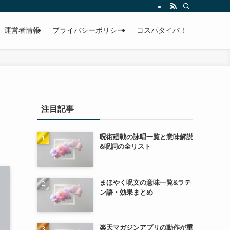
運営者情報
プライバシーポリシー
コスパタイパ！
注目記事
呪術廻戦の詠唱一覧と意味解説
&呪詞の全リスト
まほやく呪文の意味一覧&ラテ
ン語・効果まとめ
楽天マガジンアプリの動作が重