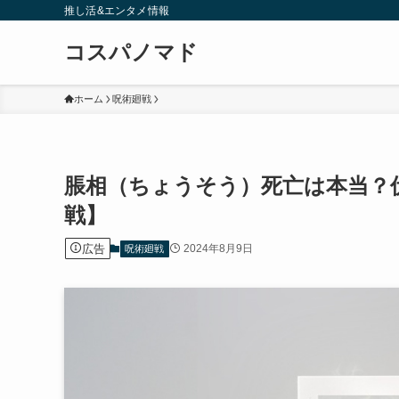
推し活&エンタメ情報
コスパノマド
ホーム
呪術廻戦
脹相（ちょうそう）死亡は本当？
戦】
広告
2024年8月9日
呪術廻戦