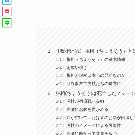
【呪術廻戦】脹相（ちょうそう）と
脹相（ちょうそう）の基本情報
術式や強さ
脹相と虎杖は本当の兄弟なのか
渋谷事変で虎杖たちの味方に
脹相(ちょうそう)は死亡した？シー
虎杖が宿儺戦へ参戦
宿儺にお腹を貫かれる
穴が空いていたはずのお腹が回復し
虎杖のイメージによる可能性
宿儺に向かって穿血を放つ