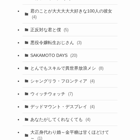
君のことが大大大大大好きな100人の彼女
(4)
正反対な君と僕
(5)
悪役令嬢転生おじさん
(3)
SAKAMOTO DAYS
(20)
とんでもスキルで異世界放浪メシ
(8)
シャングリラ・フロンティア
(4)
ウィッチウォッチ
(7)
デッドマウント・デスプレイ
(4)
あなたがしてくれなくても
(4)
大正身代わり婚～金平糖は甘くほどけて
～
(1)