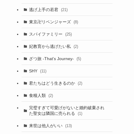
逃げ上手の若君
(21)
東京卍リベンジャーズ
(8)
スパイファミリー
(25)
妃教育から逃げたい私
(2)
ざつ旅 -That's Journey-
(5)
SHY
(11)
君たちはどう生きるのか
(2)
食糧人類
(2)
完璧すぎて可愛げがないと婚約破棄され
た聖女は隣国に売られる
(1)
来世は他人がいい
(13)