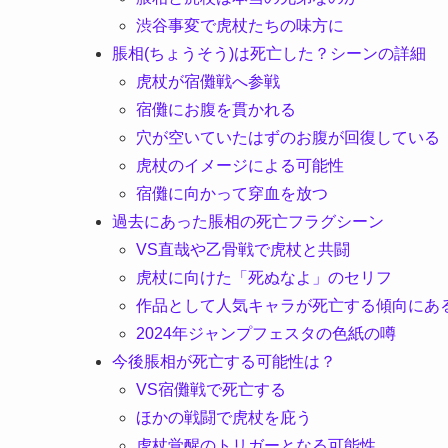
渋谷事変で虎杖たちの味方に
脹相(ちょうそう)は死亡した？シーンの詳細
虎杖が宿儺戦へ参戦
宿儺にお腹を貫かれる
穴が空いていたはずのお腹が回復している
虎杖のイメージによる可能性
宿儺に向かって穿血を放つ
過去にあった脹相の死亡フラグシーン
VS直哉や乙骨戦で虎杖と共闘
虎杖に向けた「死ぬなよ」のセリフ
作品として人気キャラが死亡する傾向にあ
2024年ジャンプフェスタの色紙の噂
今後脹相が死亡する可能性は？
VS宿儺戦で死亡する
ほかの戦闘で虎杖を庇う
虎杖覚醒のトリガーとなる可能性