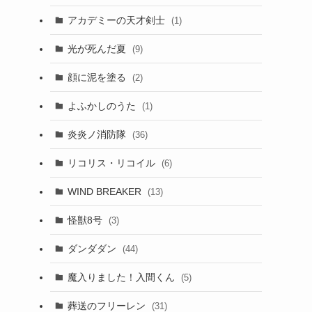
アカデミーの天才剣士
(1)
光が死んだ夏
(9)
顔に泥を塗る
(2)
よふかしのうた
(1)
炎炎ノ消防隊
(36)
リコリス・リコイル
(6)
WIND BREAKER
(13)
怪獣8号
(3)
ダンダダン
(44)
魔入りました！入間くん
(5)
葬送のフリーレン
(31)