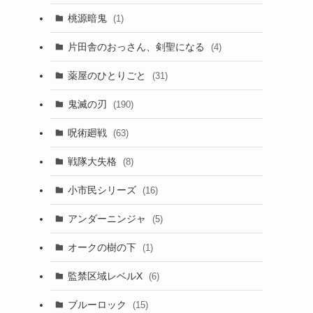
桃源暗鬼
(1)
片田舎のおっさん、剣聖になる
(4)
薬屋のひとりごと
(31)
鬼滅の刃
(190)
呪術廻戦
(63)
戦隊大失格
(8)
小市民シリーズ
(16)
アンダーニンジャ
(5)
オークの樹の下
(1)
監禁区域レベルX
(6)
ブルーロック
(15)