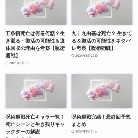
五条悟死亡は何巻何話？生
九十九由基は死亡？ 生きて
き返る・復活の可能性＆遺
る＆復活の可能性をネタバ
体回収の理由を考察【呪術
レ考察【呪術廻戦】
廻戦】
2024年8月26日
2025年5月8日
呪術廻戦死亡キャラ一覧！
呪術廻戦完結！最終回予想
死亡シーンと生き残りキャ
まとめ
ラクターの解説
2024年8月24日