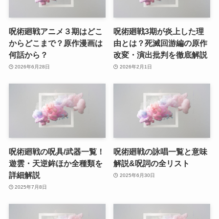
呪術廻戦アニメ３期はどこ
呪術廻戦3期が炎上した理
からどこまで？原作漫画は
由とは？死滅回游編の原作
何話から？
改変・演出批判を徹底解説
2026年6月28日
2026年2月1日
呪術廻戦の呪具/武器一覧！
呪術廻戦の詠唱一覧と意味
遊雲・天逆鉾ほか全種類を
解説&呪詞の全リスト
詳細解説
2025年6月30日
2025年7月8日