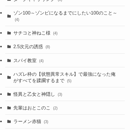
ゾン100～ゾンビになるまでにしたい100のこと～
(4)
サチコと神ねこ様
(4)
2.5次元の誘惑
(8)
スパイ教室
(4)
ハズレ枠の【状態異常スキル】で最強になった俺
がすべてを蹂躙するまで
(5)
怪異と乙女と神隠し
(3)
先輩はおとこのこ
(2)
ラーメン赤猫
(3)