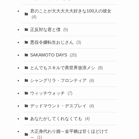
君のことが大大大大大好きな100人の彼女
(4)
正反対な君と僕
(5)
悪役令嬢転生おじさん
(3)
SAKAMOTO DAYS
(20)
、
とんでもスキルで異世界放浪メシ
(8)
シャングリラ・フロンティア
(4)
ウィッチウォッチ
(7)
デッドマウント・デスプレイ
(4)
あなたがしてくれなくても
(4)
大正身代わり婚～金平糖は甘くほどけて
～
(1)