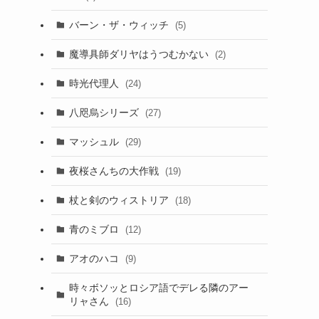
バーン・ザ・ウィッチ
(5)
魔導具師ダリヤはうつむかない
(2)
時光代理人
(24)
八咫烏シリーズ
(27)
マッシュル
(29)
夜桜さんちの大作戦
(19)
杖と剣のウィストリア
(18)
青のミブロ
(12)
アオのハコ
(9)
時々ボソッとロシア語でデレる隣のアー
リャさん
(16)