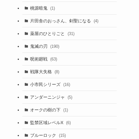
桃源暗鬼
(1)
片田舎のおっさん、剣聖になる
(4)
薬屋のひとりごと
(31)
鬼滅の刃
(190)
呪術廻戦
(63)
戦隊大失格
(8)
小市民シリーズ
(16)
アンダーニンジャ
(5)
オークの樹の下
(1)
監禁区域レベルX
(6)
ブルーロック
(15)