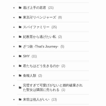
逃げ上手の若君
(21)
東京卍リベンジャーズ
(8)
スパイファミリー
(25)
妃教育から逃げたい私
(2)
ざつ旅 -That's Journey-
(5)
SHY
(11)
君たちはどう生きるのか
(2)
食糧人類
(2)
完璧すぎて可愛げがないと婚約破棄され
た聖女は隣国に売られる
(1)
来世は他人がいい
(13)