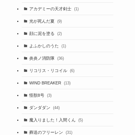
アカデミーの天才剣士
(1)
光が死んだ夏
(9)
顔に泥を塗る
(2)
よふかしのうた
(1)
炎炎ノ消防隊
(36)
リコリス・リコイル
(6)
WIND BREAKER
(13)
怪獣8号
(3)
ダンダダン
(44)
魔入りました！入間くん
(5)
葬送のフリーレン
(31)