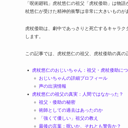
「呪術廻戦」虎杖悠仁の祖父「虎杖倭助」は物語
杖悠仁が受けた精神的衝撃は非常に大きいものが
虎杖倭助は、劇中であっさりと死亡するキャラク
します。
この記事では、虎杖悠仁の祖父、虎杖倭助の真の
虎杖悠仁のおじいちゃん：祖父・虎杖倭助につ
おじいちゃんの詳細プロフィール
声の出演情報
虎杖悠仁の祖父の真実：人間ではなかった？
祖父・倭助の秘密
術師としての過去はあったのか
「強くて優しい」祖父の教え
最後の言葉：呪いか、それとも警告か？