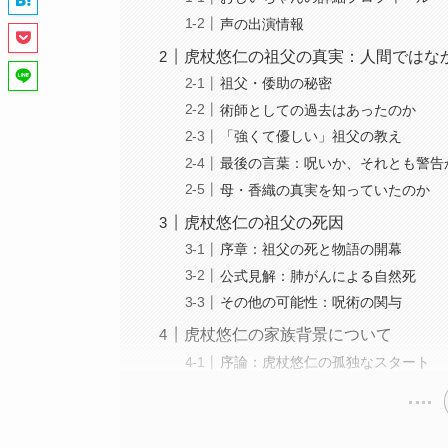
声の出演情報
虎杖悠仁の祖父の真実：人間ではな
祖父・倭助の秘密
術師としての過去はあったのか
「強くて優しい」祖父の教え
最後の言葉：呪いか、それとも警告
母・香織の真実を知っていたのか
虎杖悠仁の祖父の死因
序章：祖父の死と物語の開幕
公式見解：肺がんによる自然死
その他の可能性：呪術の関与
虎杖悠仁の家族背景について
序論：虎杖悠仁の孤独なスタート