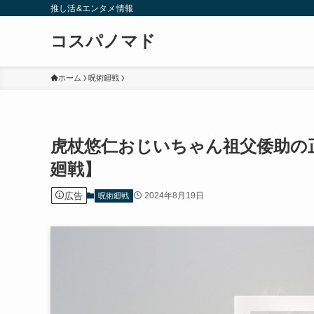
推し活&エンタメ情報
コスパノマド
ホーム
呪術廻戦
虎杖悠仁おじいちゃん祖父倭助の
廻戦】
広告
2024年8月19日
呪術廻戦