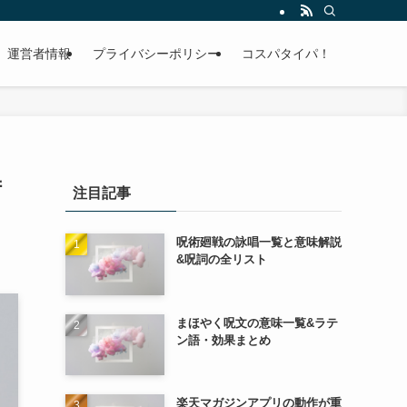
運営者情報
プライバシーポリシー
コスパタイパ！
術
注目記事
呪術廻戦の詠唱一覧と意味解説
&呪詞の全リスト
まほやく呪文の意味一覧&ラテ
ン語・効果まとめ
楽天マガジンアプリの動作が重