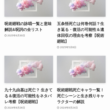
呪術廻戦の詠唱一覧と意味
五条悟死亡は何巻何話？生
解説&呪詞の全リスト
き返る・復活の可能性＆遺
体回収の理由を考察【呪術
2025年6月30日
廻戦】
2025年5月8日
九十九由基は死亡？ 生きて
呪術廻戦死亡キャラ一覧！
る＆復活の可能性をネタバ
死亡シーンと生き残りキャ
レ考察【呪術廻戦】
ラクターの解説
2024年8月26日
2024年8月24日