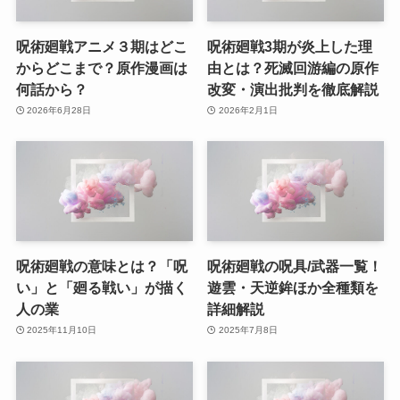
呪術廻戦アニメ３期はどこ
呪術廻戦3期が炎上した理
からどこまで？原作漫画は
由とは？死滅回游編の原作
何話から？
改変・演出批判を徹底解説
2026年6月28日
2026年2月1日
呪術廻戦の意味とは？「呪
呪術廻戦の呪具/武器一覧！
い」と「廻る戦い」が描く
遊雲・天逆鉾ほか全種類を
人の業
詳細解説
2025年11月10日
2025年7月8日