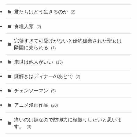
君たちはどう生きるのか
(2)
食糧人類
(2)
完璧すぎて可愛げがないと婚約破棄された聖女は
隣国に売られる
(1)
来世は他人がいい
(13)
謎解きはディナーのあとで
(2)
チェンソーマン
(5)
アニメ漫画作品
(20)
痛いのは嫌なので防御力に極振りしたいと思いま
す。
(3)