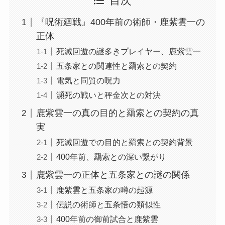
目次
『呪術廻戦』400年前の術師・鹿紫雲一の
正体
死滅回遊の謎多きプレイヤー、鹿紫雲一
五条家との関連性と羂索との契約
電気と同質の呪力
瀕死の戦いと秤金次との対決
鹿紫雲一の真の目的と羂索との契約の真
実
死滅回遊での目的と羂索との契約背景
400年前、羂索との深い繋がり
鹿紫雲一の正体と五条家との謎の関係
鹿紫雲と五条家の噂の起源
伝説の術師と五条悟の類似性
400年前の御前試合と鹿紫雲