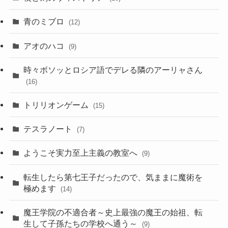
青のミブロ
(12)
アオのハコ
(9)
時々ボソッとロシア語でデレる隣のアーリャさん
(16)
トリリオンゲーム
(15)
テスラノート
(7)
ようこそ実力至上主義の教室へ
(9)
転生したら第七王子だったので、気ままに魔術を
極めます
(14)
魔王学院の不適合者～史上最強の魔王の始祖、転
生して子孫たちの学校へ通う～
(9)