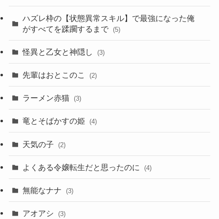
ハズレ枠の【状態異常スキル】で最強になった俺
がすべてを蹂躙するまで
(5)
怪異と乙女と神隠し
(3)
先輩はおとこのこ
(2)
ラーメン赤猫
(3)
竜とそばかすの姫
(4)
天気の子
(2)
よくある令嬢転生だと思ったのに
(4)
無能なナナ
(3)
アオアシ
(3)