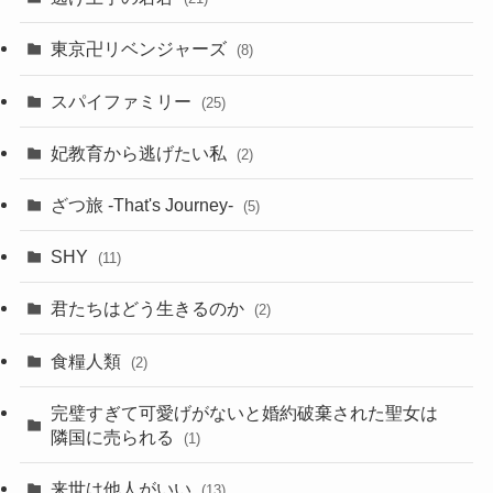
東京卍リベンジャーズ
(8)
スパイファミリー
(25)
妃教育から逃げたい私
(2)
ざつ旅 -That's Journey-
(5)
SHY
(11)
君たちはどう生きるのか
(2)
食糧人類
(2)
完璧すぎて可愛げがないと婚約破棄された聖女は
隣国に売られる
(1)
来世は他人がいい
(13)