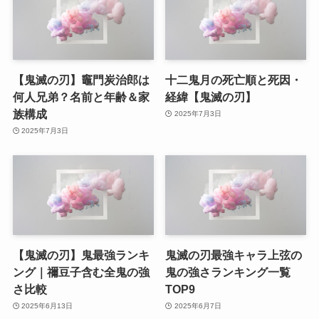
【鬼滅の刃】竈門炭治郎は
十二鬼月の死亡順と死因・
何人兄弟？名前と年齢＆家
経緯【鬼滅の刃】
族構成
2025年7月3日
2025年7月3日
【鬼滅の刃】鬼最強ランキ
鬼滅の刃最強キャラ上弦の
ング｜禰豆子含む全鬼の強
鬼の強さランキング一覧
さ比較
TOP9
2025年6月13日
2025年6月7日