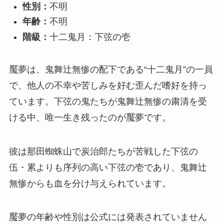
性別：
不明
年齢：
不明
階級：
十二鬼月：下弦の壱
魘夢は、鬼舞辻無惨の配下である“十二鬼月”の一員
で、他人の不幸や苦しみを好む歪んだ嗜好を持っ
ています。下弦の鬼たちが鬼舞辻無惨の粛清を受
ける中、唯一生き残ったのが魘夢です。
彼は那田蜘蛛山で炭治郎たちが苦戦した下弦の
伍・累よりも序列の高い下弦の壱であり、鬼舞辻
無惨からも血を分け与えられています。
魘夢の年齢や性別は公式には発表されていません