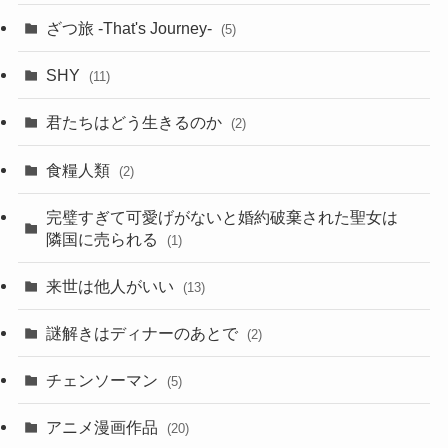
ざつ旅 -That's Journey-
(5)
SHY
(11)
君たちはどう生きるのか
(2)
食糧人類
(2)
完璧すぎて可愛げがないと婚約破棄された聖女は
隣国に売られる
(1)
来世は他人がいい
(13)
謎解きはディナーのあとで
(2)
チェンソーマン
(5)
アニメ漫画作品
(20)