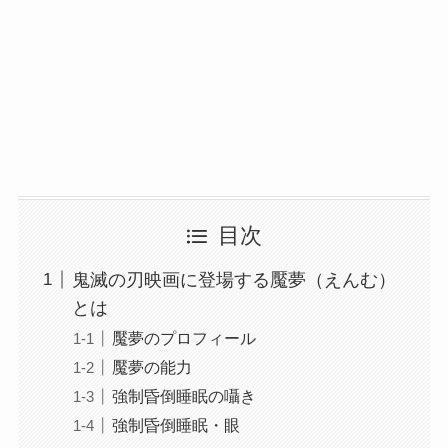
目次
鬼滅の刃映画に登場する魘夢（えんむ）
とは
魘夢のプロフィール
魘夢の能力
強制昏倒睡眠の囁き
強制昏倒睡眠・眼