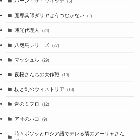
バーン・ザ・ウィッチ
(5)
魔導具師ダリヤはうつむかない
(2)
時光代理人
(24)
八咫烏シリーズ
(27)
マッシュル
(29)
夜桜さんちの大作戦
(19)
杖と剣のウィストリア
(18)
青のミブロ
(12)
アオのハコ
(9)
時々ボソッとロシア語でデレる隣のアーリャさん