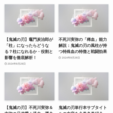
【鬼滅の刃】竈門炭治郎が
不死川実弥の「稀血」能力
「柱」になったらどうな
解説：鬼滅の刃の風柱が持
る？柱になれるか・役割と
つ特殊血の特徴と戦闘効果
影響を徹底解析！
2024年8月26日
2024年8月28日
【鬼滅の刃】不死川実弥＆
鬼滅の刃単行本サブタイト