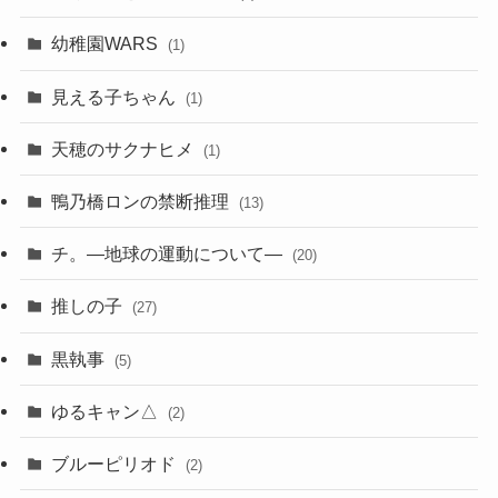
幼稚園WARS
(1)
見える子ちゃん
(1)
天穂のサクナヒメ
(1)
鴨乃橋ロンの禁断推理
(13)
チ。―地球の運動について―
(20)
推しの子
(27)
黒執事
(5)
ゆるキャン△
(2)
ブルーピリオド
(2)