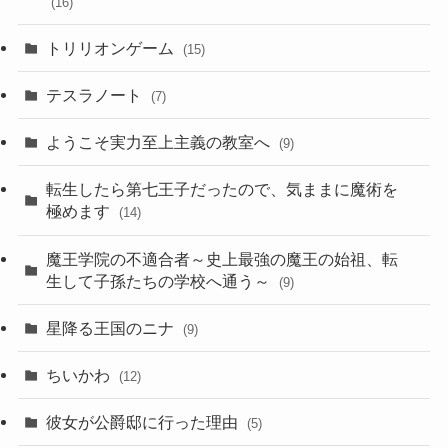
(16)
トリリオンゲーム
(15)
テスラノート
(7)
ようこそ実力至上主義の教室へ
(9)
転生したら第七王子だったので、気ままに魔術を
極めます
(14)
魔王学院の不適合者～史上最強の魔王の始祖、転
生して子孫たちの学校へ通う～
(9)
星降る王国のニナ
(9)
ちいかわ
(12)
彼女が公爵邸に行った理由
(5)