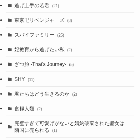
逃げ上手の若君
(21)
東京卍リベンジャーズ
(8)
スパイファミリー
(25)
妃教育から逃げたい私
(2)
ざつ旅 -That's Journey-
(5)
SHY
(11)
君たちはどう生きるのか
(2)
食糧人類
(2)
完璧すぎて可愛げがないと婚約破棄された聖女は
隣国に売られる
(1)