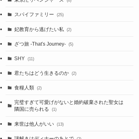
(8)
スパイファミリー
(25)
妃教育から逃げたい私
(2)
ざつ旅 -That's Journey-
(5)
SHY
(11)
君たちはどう生きるのか
(2)
食糧人類
(2)
完璧すぎて可愛げがないと婚約破棄された聖女は
隣国に売られる
(1)
来世は他人がいい
(13)
謎解きはディナーのあとで
(2)