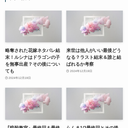
略奪された花嫁ネタバレ結
来世は他人がいい最後どう
末！ルシナはドラゴンの子
なる？ラスト結末＆誰と結
を無事出産？その後につい
ばれるか考察
ても
2024年12月19日
2024年12月19日
『暗殺教室』最終回＆最終
らんま1/2最終回とその後