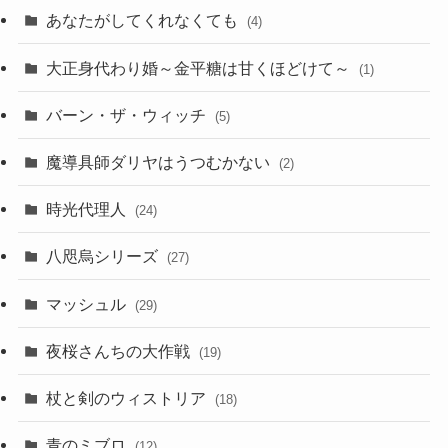
あなたがしてくれなくても
(4)
大正身代わり婚～金平糖は甘くほどけて～
(1)
バーン・ザ・ウィッチ
(5)
魔導具師ダリヤはうつむかない
(2)
時光代理人
(24)
八咫烏シリーズ
(27)
マッシュル
(29)
夜桜さんちの大作戦
(19)
杖と剣のウィストリア
(18)
青のミブロ
(12)