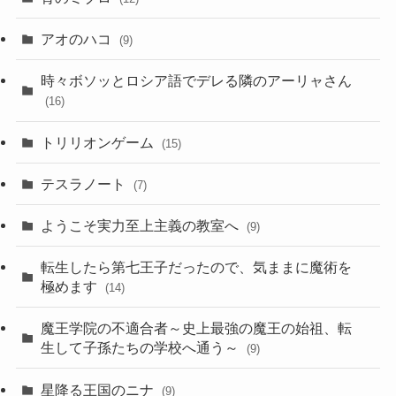
アオのハコ
(9)
時々ボソッとロシア語でデレる隣のアーリャさん
(16)
トリリオンゲーム
(15)
テスラノート
(7)
ようこそ実力至上主義の教室へ
(9)
転生したら第七王子だったので、気ままに魔術を
極めます
(14)
魔王学院の不適合者～史上最強の魔王の始祖、転
生して子孫たちの学校へ通う～
(9)
星降る王国のニナ
(9)