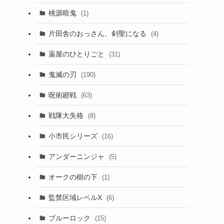
桃源暗鬼
(1)
片田舎のおっさん、剣聖になる
(4)
薬屋のひとりごと
(31)
鬼滅の刃
(190)
呪術廻戦
(63)
戦隊大失格
(8)
小市民シリーズ
(16)
アンダーニンジャ
(5)
オークの樹の下
(1)
監禁区域レベルX
(6)
ブルーロック
(15)