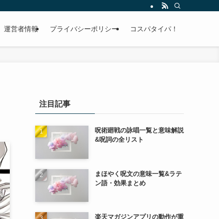
運営者情報
プライバシーポリシー
コスパタイパ！
注目記事
呪術廻戦の詠唱一覧と意味解説
&呪詞の全リスト
まほやく呪文の意味一覧&ラテ
ン語・効果まとめ
楽天マガジンアプリの動作が重