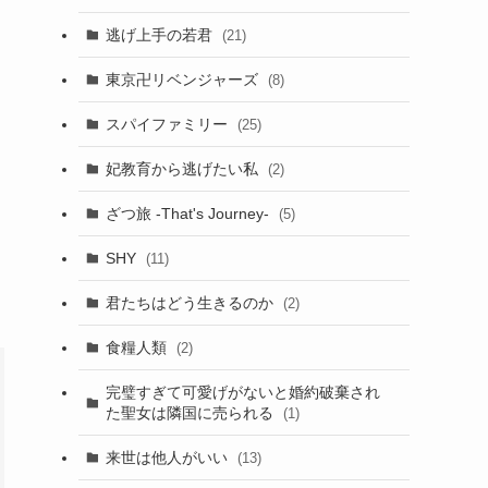
逃げ上手の若君
(21)
東京卍リベンジャーズ
(8)
スパイファミリー
(25)
妃教育から逃げたい私
(2)
ざつ旅 -That's Journey-
(5)
SHY
(11)
君たちはどう生きるのか
(2)
食糧人類
(2)
完璧すぎて可愛げがないと婚約破棄され
た聖女は隣国に売られる
(1)
来世は他人がいい
(13)