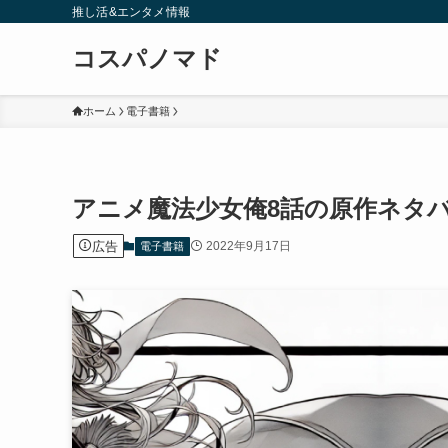
推し活&エンタメ情報
コスパノマド
ホーム
電子書籍
アニメ魔法少女俺8話の原作ネタバ
広告
2022年9月17日
電子書籍