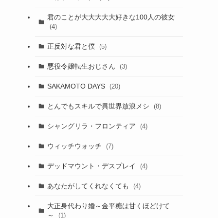
君のことが大大大大大好きな100人の彼女
(4)
正反対な君と僕
(5)
悪役令嬢転生おじさん
(3)
SAKAMOTO DAYS
(20)
とんでもスキルで異世界放浪メシ
(8)
シャングリラ・フロンティア
(4)
ウィッチウォッチ
(7)
デッドマウント・デスプレイ
(4)
あなたがしてくれなくても
(4)
大正身代わり婚～金平糖は甘くほどけて
～
(1)