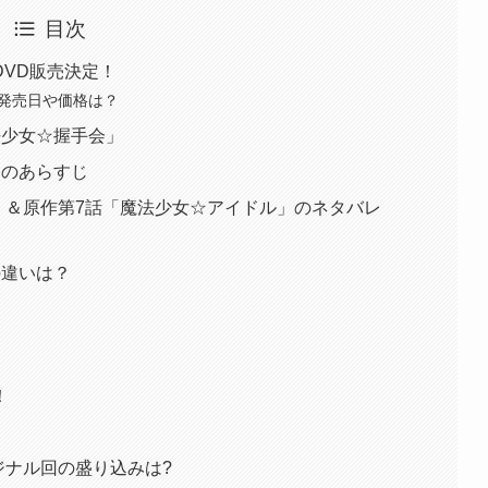
目次
VD販売決定！
D発売日や価格は？
法少女☆握手会」
」のあらすじ
」＆原作第7話「魔法少女☆アイドル」のネタバレ
の違いは？
！
ジナル回の盛り込みは?