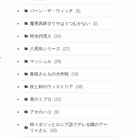
バーン・ザ・ウィッチ
(5)
魔導具師ダリヤはうつむかない
(2)
時光代理人
(24)
八咫烏シリーズ
(27)
ズ
マッシュル
(29)
夜桜さんちの大作戦
(19)
杖と剣のウィストリア
(18)
青のミブロ
(12)
アオのハコ
(9)
時々ボソッとロシア語でデレる隣のアー
リャさん
(16)