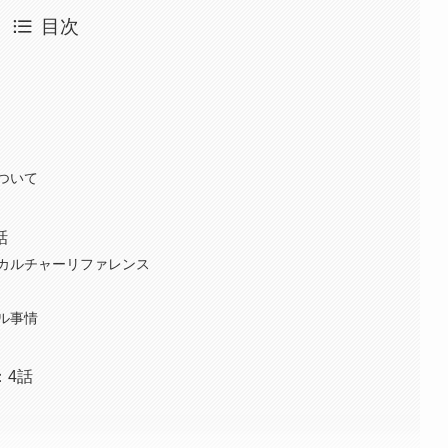
目次
ついて
話
カルチャーリファレンス
ル事情
：4話