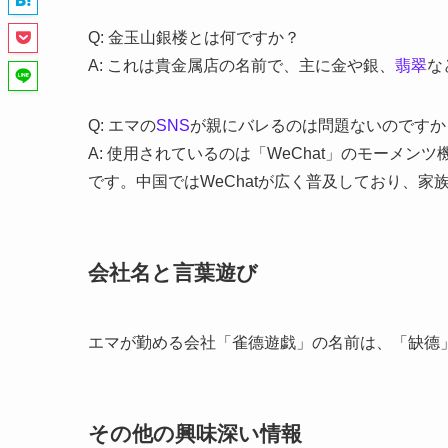
Q: 金玉山銀楼とは何ですか？
A: これは貴金属店の名前で、主に金や銀、
翡翠
な
Q: エマの
SNS
が親にバレるのは問題ないのですか
A: 使用されているのは「WeChat」のモーメン
です。中国ではWeChatが広く普及しており、家
会社名と言葉遊び
エマが勤める会社「雀德遊戯」の名前は、「缺德
その他の興味深い情報