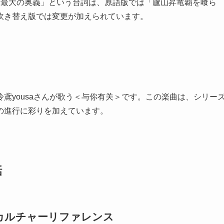
ー最大の奥義」という台詞は、原語版では「廬山昇竜覇を喰ら
吹き替え版では変更が加えられています。
泠鳶yousaさんが歌う＜与你有关＞です。この楽曲は、シリー
の進行に彩りを加えています。
話
カルチャーリファレンス