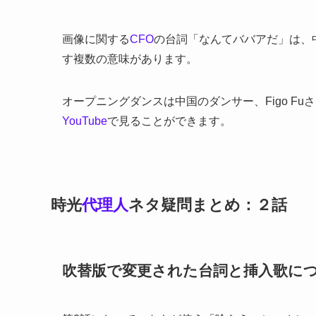
画像に関する
CFO
の台詞「なんてババアだ」は、
す複数の意味があります。
オープニングダンスは中国のダンサー、Figo F
YouTube
で見ることができます。
時光
代理人
ネタ疑問まとめ：２話
吹替版で変更された台詞と挿入歌に