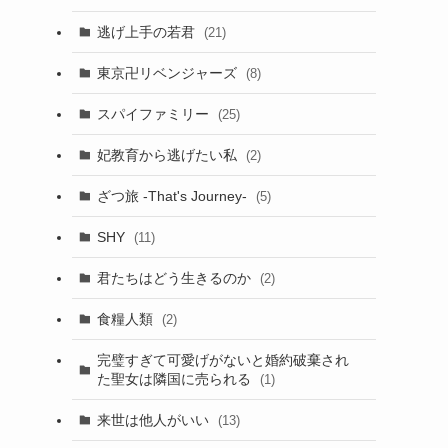
逃げ上手の若君
(21)
東京卍リベンジャーズ
(8)
スパイファミリー
(25)
妃教育から逃げたい私
(2)
ざつ旅 -That's Journey-
(5)
SHY
(11)
君たちはどう生きるのか
(2)
食糧人類
(2)
完璧すぎて可愛げがないと婚約破棄され
た聖女は隣国に売られる
(1)
来世は他人がいい
(13)