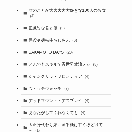
君のことが大大大大大好きな100人の彼女
(4)
正反対な君と僕
(5)
悪役令嬢転生おじさん
(3)
SAKAMOTO DAYS
(20)
とんでもスキルで異世界放浪メシ
(8)
シャングリラ・フロンティア
(4)
ウィッチウォッチ
(7)
デッドマウント・デスプレイ
(4)
あなたがしてくれなくても
(4)
大正身代わり婚～金平糖は甘くほどけて
～
(1)