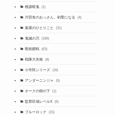
桃源暗鬼
(1)
片田舎のおっさん、剣聖になる
(4)
薬屋のひとりごと
(31)
鬼滅の刃
(190)
呪術廻戦
(63)
戦隊大失格
(8)
小市民シリーズ
(16)
アンダーニンジャ
(5)
オークの樹の下
(1)
監禁区域レベルX
(6)
ブルーロック
(15)