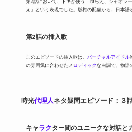
第2話において、トキが使う「喰らえ、シャオシ
え」という表現でした。版権の配慮から、日本語
第2話の挿入歌
このエピソードの挿入歌は、
バーチャルアイドル
の雰囲気に合わせたメ
ロディック
な曲調で、物語
時光
代理人
ネタ疑問エピソード：３
キャ
ラク
ター間のユニークな対話と