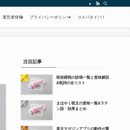
運営者情報
プライバシーポリシー
コスパタイパ！
注目記事
呪術廻戦の詠唱一覧と意味解説
&呪詞の全リスト
まほやく呪文の意味一覧&ラテ
ン語・効果まとめ
楽天マガジンアプリの動作が重