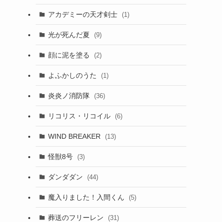
アカデミーの天才剣士
(1)
光が死んだ夏
(9)
顔に泥を塗る
(2)
よふかしのうた
(1)
炎炎ノ消防隊
(36)
リコリス・リコイル
(6)
WIND BREAKER
(13)
怪獣8号
(3)
ダンダダン
(44)
魔入りました！入間くん
(5)
葬送のフリーレン
(31)