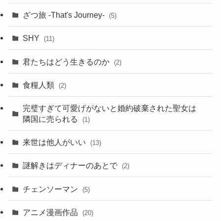
ざつ旅 -That's Journey-
(5)
SHY
(11)
君たちはどう生きるのか
(2)
食糧人類
(2)
完璧すぎて可愛げがないと婚約破棄された聖女は
隣国に売られる
(1)
来世は他人がいい
(13)
謎解きはディナーのあとで
(2)
チェンソーマン
(5)
アニメ漫画作品
(20)