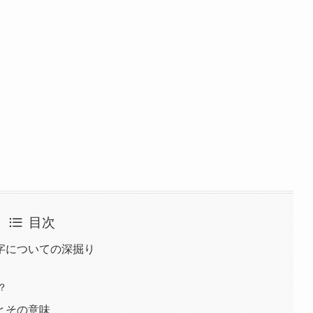
目次
字についての深掘り
？
とその意味