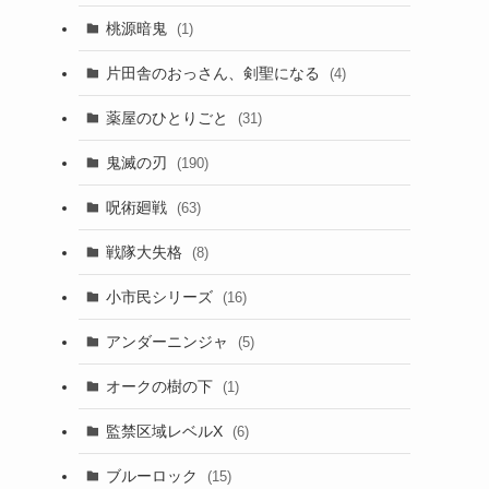
ャ
桃源暗鬼
(1)
片田舎のおっさん、剣聖になる
(4)
薬屋のひとりごと
(31)
鬼滅の刃
(190)
呪術廻戦
(63)
戦隊大失格
(8)
小市民シリーズ
(16)
アンダーニンジャ
(5)
オークの樹の下
(1)
監禁区域レベルX
(6)
ブルーロック
(15)