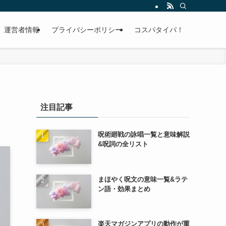
運営者情報
プライバシーポリシー
コスパタイパ！
注目記事
呪術廻戦の詠唱一覧と意味解説
&呪詞の全リスト
まほやく呪文の意味一覧&ラテ
ン語・効果まとめ
楽天マガジンアプリの動作が重