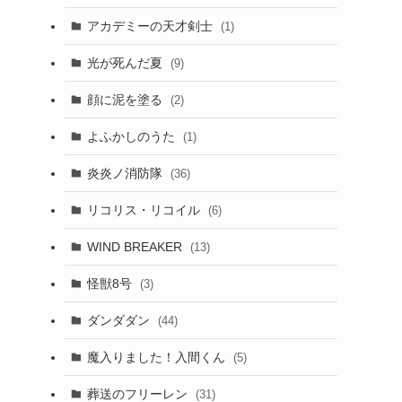
アカデミーの天才剣士
(1)
光が死んだ夏
(9)
顔に泥を塗る
(2)
よふかしのうた
(1)
炎炎ノ消防隊
(36)
リコリス・リコイル
(6)
WIND BREAKER
(13)
怪獣8号
(3)
ダンダダン
(44)
魔入りました！入間くん
(5)
葬送のフリーレン
(31)