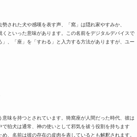
去勢された犬や感嘆を表す声、「窩」は隠れ家やすみか、
就くといった意味があります。この名前をデジタルデバイスで
ろ」、「座」を「すわる」と入力する方法がありますが、ユー
？
う意味を持つとされています。猗窩座が人間だった時代、彼は
中で狛犬は通常、神の使いとして邪気を祓う役割を持ちます
ため、名前は彼の存在の皮肉を表しているとも解釈されます。