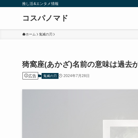
推し活&エンタメ情報
コスパノマド
ホーム
鬼滅の刃
猗窩座(あかざ)名前の意味は過去
広告
2024年7月28日
鬼滅の刃