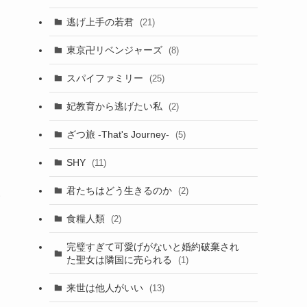
逃げ上手の若君
(21)
東京卍リベンジャーズ
(8)
スパイファミリー
(25)
妃教育から逃げたい私
(2)
ざつ旅 -That's Journey-
(5)
SHY
(11)
君たちはどう生きるのか
(2)
級
食糧人類
(2)
完璧すぎて可愛げがないと婚約破棄され
た聖女は隣国に売られる
(1)
来世は他人がいい
(13)