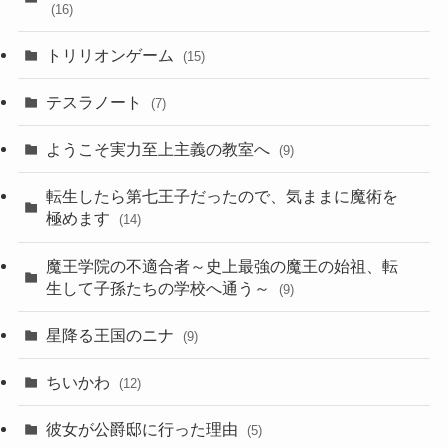
(16)
トリリオンゲーム
(15)
テスラノート
(7)
ようこそ実力至上主義の教室へ
(9)
転生したら第七王子だったので、気ままに魔術を
極めます
(14)
魔王学院の不適合者～史上最強の魔王の始祖、転
生して子孫たちの学校へ通う～
(9)
星降る王国のニナ
(9)
ちいかわ
(12)
彼女が公爵邸に行った理由
(5)