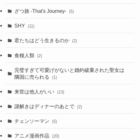
ざつ旅 -That's Journey-
(5)
SHY
(11)
君たちはどう生きるのか
(2)
食糧人類
(2)
完璧すぎて可愛げがないと婚約破棄された聖女は
隣国に売られる
(1)
来世は他人がいい
(13)
謎解きはディナーのあとで
(2)
チェンソーマン
(5)
アニメ漫画作品
(20)