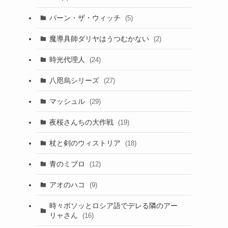
バーン・ザ・ウィッチ
(5)
魔導具師ダリヤはうつむかない
(2)
時光代理人
(24)
八咫烏シリーズ
(27)
マッシュル
(29)
夜桜さんちの大作戦
(19)
杖と剣のウィストリア
(18)
青のミブロ
(12)
アオのハコ
(9)
時々ボソッとロシア語でデレる隣のアー
リャさん
(16)