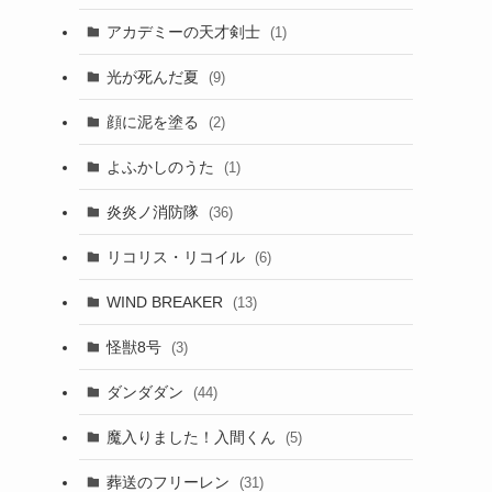
アカデミーの天才剣士
(1)
光が死んだ夏
(9)
顔に泥を塗る
(2)
よふかしのうた
(1)
炎炎ノ消防隊
(36)
リコリス・リコイル
(6)
WIND BREAKER
(13)
怪獣8号
(3)
ダンダダン
(44)
魔入りました！入間くん
(5)
葬送のフリーレン
(31)