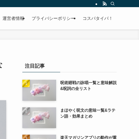
運営者情報
プライバシーポリシー
コスパタイパ！
な
注目記事
呪術廻戦の詠唱一覧と意味解説
&呪詞の全リスト
まほやく呪文の意味一覧&ラテ
ン語・効果まとめ
楽天マガジンアプリの動作が重