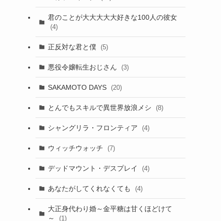
君のことが大大大大大好きな100人の彼女
(4)
正反対な君と僕
(5)
悪役令嬢転生おじさん
(3)
SAKAMOTO DAYS
(20)
とんでもスキルで異世界放浪メシ
(8)
シャングリラ・フロンティア
(4)
ウィッチウォッチ
(7)
デッドマウント・デスプレイ
(4)
あなたがしてくれなくても
(4)
大正身代わり婚～金平糖は甘くほどけて
～
(1)