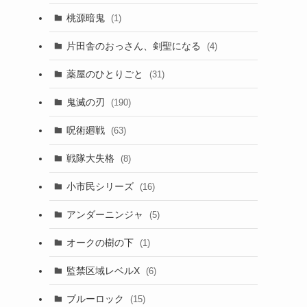
桃源暗鬼
(1)
片田舎のおっさん、剣聖になる
(4)
薬屋のひとりごと
(31)
鬼滅の刃
(190)
呪術廻戦
(63)
戦隊大失格
(8)
小市民シリーズ
(16)
アンダーニンジャ
(5)
オークの樹の下
(1)
監禁区域レベルX
(6)
ブルーロック
(15)