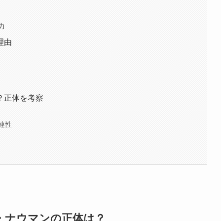
力
理由
？正体を考察
連性
・ナウマンの正体は？