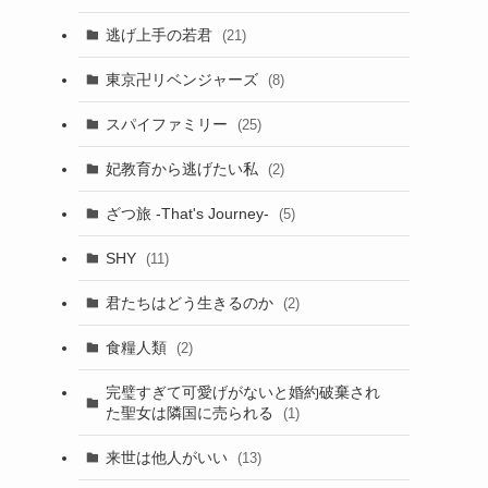
逃げ上手の若君
(21)
東京卍リベンジャーズ
(8)
スパイファミリー
(25)
妃教育から逃げたい私
(2)
ざつ旅 -That's Journey-
(5)
SHY
(11)
君たちはどう生きるのか
(2)
食糧人類
(2)
完璧すぎて可愛げがないと婚約破棄され
た聖女は隣国に売られる
(1)
来世は他人がいい
(13)