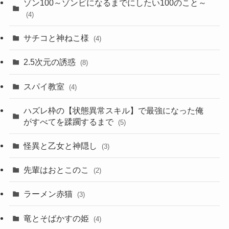
ゾン100～ゾンビになるまでにしたい100のこと～
(4)
サチコと神ねこ様
(4)
2.5次元の誘惑
(8)
スパイ教室
(4)
ハズレ枠の【状態異常スキル】で最強になった俺
がすべてを蹂躙するまで
(5)
怪異と乙女と神隠し
(3)
先輩はおとこのこ
(2)
ラーメン赤猫
(3)
竜とそばかすの姫
(4)