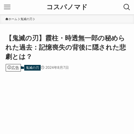
コスパノマド
ホーム
鬼滅の刃
【鬼滅の刃】霞柱・時透無一郎の秘めら
れた過去：記憶喪失の背後に隠された悲
劇とは？
広告
2024年8月7日
鬼滅の刃