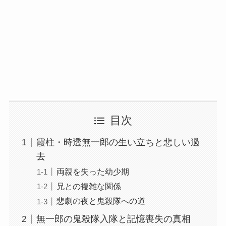
目次
霞柱・時透無一郎の生い立ちと悲しい過
去
両親を失った幼少期
兄との複雑な関係
悲劇の夜と鬼殺隊への道
無一郎の鬼殺隊入隊と記憶喪失の真相