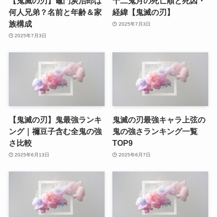
【鬼滅の刃】竈門炭治郎は
十二鬼月の死亡順と死因・
何人兄弟？名前と年齢＆家
経緯【鬼滅の刃】
族構成
2025年7月3日
2025年7月3日
【鬼滅の刃】鬼最強ランキ
鬼滅の刃最強キャラ上弦の
ング｜禰豆子含む全鬼の強
鬼の強さランキング一覧
さ比較
TOP9
2025年6月13日
2025年6月7日