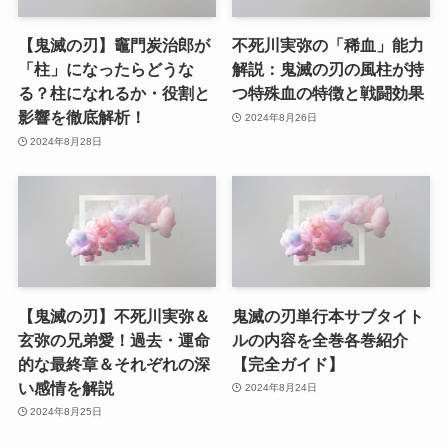
【鬼滅の刃】竈門炭治郎が
不死川実弥の「稀血」能力
「柱」になったらどうな
解説：鬼滅の刃の風柱が持
る？柱になれるか・役割と
つ特殊血の特徴と戦闘効果
影響を徹底解析！
2024年8月26日
2024年8月28日
【鬼滅の刃】不死川実弥＆
鬼滅の刃単行本サブタイト
玄弥の兄弟愛！過去・運命
ルの内容を全巻各巻紹介
的な最終章＆それぞれの深
【完全ガイド】
い感情を解説
2024年8月24日
2024年8月25日