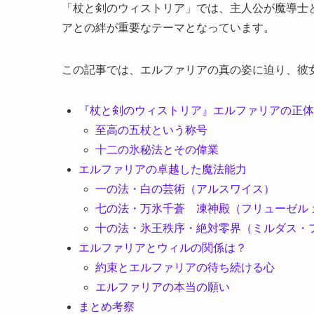
「杖と剣のウィストリア」では、主人公が魔導士
アとの絆が重要なテーマとなっています。
この記事では、エルファリアの真の姿に迫り、彼
『杖と剣のウィストリア』エルファリアの正体
至高の五杖という称号
十二の氷秘法とその偉業
エルファリアの卓越した魔法能力
一の法・白の芸術（アルスワイス）
七の法・万氷千蒼 凍神殿（フリューゼル 
十の法・氷王秩序・絶対零界（ミルダス・
エルファリアとウィルの関係は？
約束とエルファリアの待ち続ける心
エルファリアの本当の願い
まとめ考察