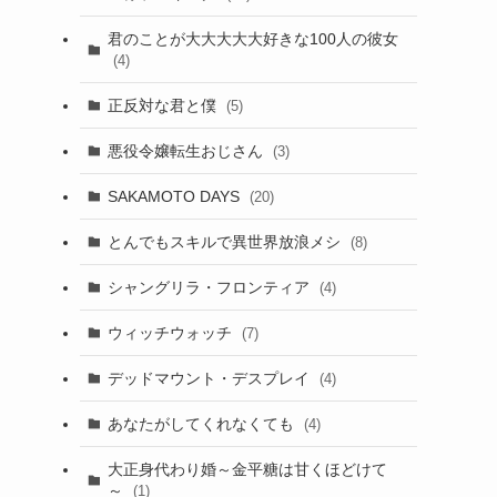
君のことが大大大大大好きな100人の彼女
(4)
正反対な君と僕
(5)
悪役令嬢転生おじさん
(3)
SAKAMOTO DAYS
(20)
とんでもスキルで異世界放浪メシ
(8)
シャングリラ・フロンティア
(4)
ウィッチウォッチ
(7)
デッドマウント・デスプレイ
(4)
あなたがしてくれなくても
(4)
大正身代わり婚～金平糖は甘くほどけて
～
(1)