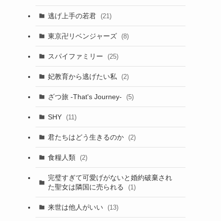
逃げ上手の若君
(21)
東京卍リベンジャーズ
(8)
スパイファミリー
(25)
妃教育から逃げたい私
(2)
ざつ旅 -That's Journey-
(5)
SHY
(11)
君たちはどう生きるのか
(2)
食糧人類
(2)
完璧すぎて可愛げがないと婚約破棄され
た聖女は隣国に売られる
(1)
来世は他人がいい
(13)