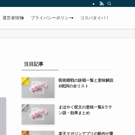
運営者情報
プライバシーポリシー
コスパタイパ！
注目記事
呪術廻戦の詠唱一覧と意味解説
&呪詞の全リスト
まほやく呪文の意味一覧&ラテ
ン語・効果まとめ
楽天マガジンアプリの動作が重