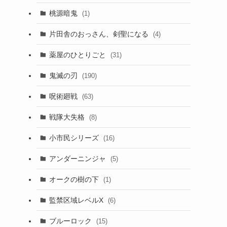
桃源暗鬼
(1)
片田舎のおっさん、剣聖になる
(4)
薬屋のひとりごと
(31)
鬼滅の刃
(190)
呪術廻戦
(63)
戦隊大失格
(8)
小市民シリーズ
(16)
アンダーニンジャ
(5)
オークの樹の下
(1)
監禁区域レベルX
(6)
ブルーロック
(15)