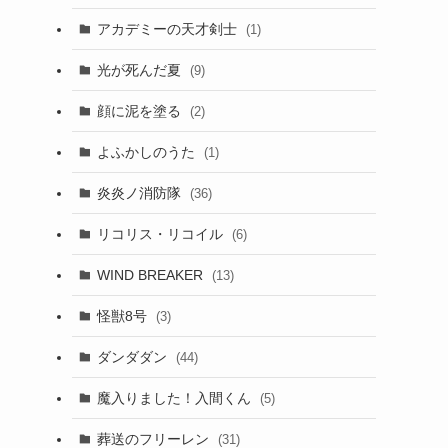
アカデミーの天才剣士
(1)
光が死んだ夏
(9)
顔に泥を塗る
(2)
よふかしのうた
(1)
炎炎ノ消防隊
(36)
リコリス・リコイル
(6)
WIND BREAKER
(13)
怪獣8号
(3)
ダンダダン
(44)
魔入りました！入間くん
(5)
葬送のフリーレン
(31)