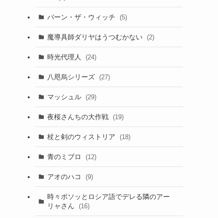
バーン・ザ・ウィッチ
(5)
魔導具師ダリヤはうつむかない
(2)
時光代理人
(24)
八咫烏シリーズ
(27)
マッシュル
(29)
夜桜さんちの大作戦
(19)
杖と剣のウィストリア
(18)
青のミブロ
(12)
アオのハコ
(9)
時々ボソッとロシア語でデレる隣のアー
リャさん
(16)