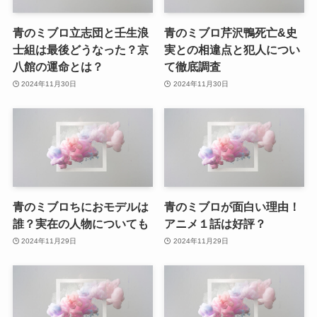
青のミブロ立志団と壬生浪
青のミブロ芹沢鴨死亡&史
士組は最後どうなった？京
実との相違点と犯人につい
八館の運命とは？
て徹底調査
2024年11月30日
2024年11月30日
青のミブロちにおモデルは
青のミブロが面白い理由！
誰？実在の人物についても
アニメ１話は好評？
2024年11月29日
2024年11月29日