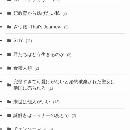
妃教育から逃げたい私
(2)
ざつ旅 -That's Journey-
(5)
SHY
(11)
君たちはどう生きるのか
(2)
食糧人類
(2)
完璧すぎて可愛げがないと婚約破棄された聖女は
隣国に売られる
(1)
来世は他人がいい
(13)
謎解きはディナーのあとで
(2)
チェンソーマン
(5)