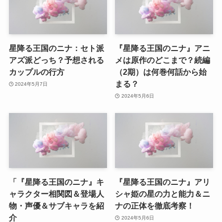
星降る王国のニナ：セト派
『星降る王国のニナ』アニ
アズ派どっち？予想される
メは原作のどこまで？続編
カップルの行方
（2期）は何巻何話から始
まる？
2024年5月7日
2024年5月6日
「『星降る王国のニナ』キ
『星降る王国のニナ』アリ
ャラクター相関図＆登場人
シャ姫の星の力と能力＆ニ
物・声優＆サブキャラを紹
ナの正体を徹底考察！
介
2024年5月6日