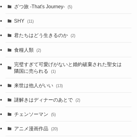
ざつ旅 -That's Journey-
(5)
SHY
(11)
君たちはどう生きるのか
(2)
食糧人類
(2)
完璧すぎて可愛げがないと婚約破棄された聖女は
隣国に売られる
(1)
来世は他人がいい
(13)
謎解きはディナーのあとで
(2)
チェンソーマン
(5)
アニメ漫画作品
(20)