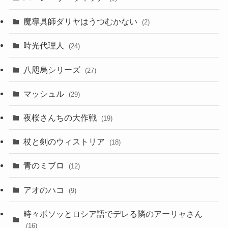
魔導具師ダリヤはうつむかない
(2)
時光代理人
(24)
八咫烏シリーズ
(27)
マッシュル
(29)
夜桜さんちの大作戦
(19)
杖と剣のウィストリア
(18)
青のミブロ
(12)
アオのハコ
(9)
時々ボソッとロシア語でデレる隣のアーリャさん
(16)