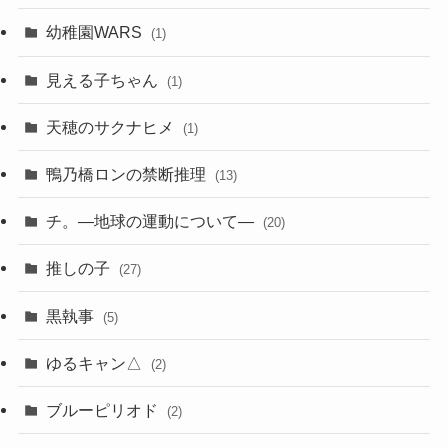
幼稚園WARS
(1)
見える子ちゃん
(1)
天穂のサクナヒメ
(1)
鴨乃橋ロンの禁断推理
(13)
チ。―地球の運動について―
(20)
推しの子
(27)
黒執事
(5)
ゆるキャン△
(2)
ブルーピリオド
(2)