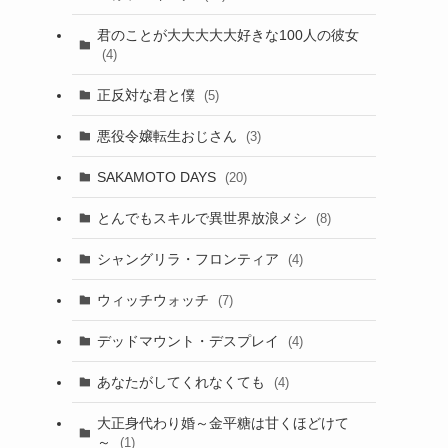
君のことが大大大大大好きな100人の彼女
(4)
正反対な君と僕
(5)
悪役令嬢転生おじさん
(3)
SAKAMOTO DAYS
(20)
とんでもスキルで異世界放浪メシ
(8)
シャングリラ・フロンティア
(4)
ウィッチウォッチ
(7)
デッドマウント・デスプレイ
(4)
あなたがしてくれなくても
(4)
大正身代わり婚～金平糖は甘くほどけて
～
(1)