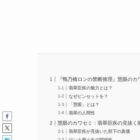
『鴨乃橋ロンの禁断推理』慧眼のカ
翡翠臣疾の魅力とは？
なぜピンセットを？
「慧眼」とは？
翡翠の人間性
慧眼のカワセミ：翡翠臣疾の見抜く
翡翠臣疾が見抜いた部下の真価
ロンと都々丸の関係性