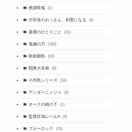
桃源暗鬼
(1)
片田舎のおっさん、剣聖になる
(4)
薬屋のひとりごと
(31)
鬼滅の刃
(190)
呪術廻戦
(63)
戦隊大失格
(8)
小市民シリーズ
(16)
アンダーニンジャ
(5)
オークの樹の下
(1)
監禁区域レベルX
(6)
ブルーロック
(15)