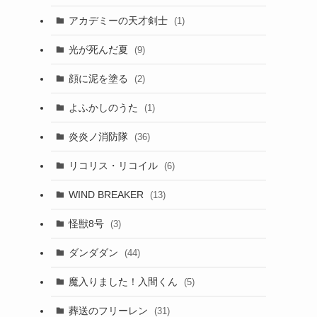
アカデミーの天才剣士
(1)
光が死んだ夏
(9)
顔に泥を塗る
(2)
よふかしのうた
(1)
炎炎ノ消防隊
(36)
リコリス・リコイル
(6)
WIND BREAKER
(13)
怪獣8号
(3)
ダンダダン
(44)
魔入りました！入間くん
(5)
葬送のフリーレン
(31)