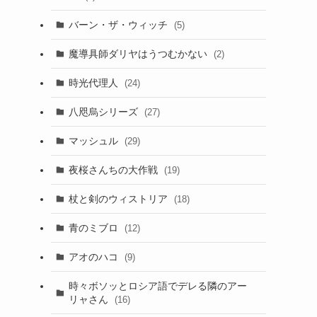
バーン・ザ・ウィッチ
(5)
魔導具師ダリヤはうつむかない
(2)
時光代理人
(24)
八咫烏シリーズ
(27)
マッシュル
(29)
夜桜さんちの大作戦
(19)
杖と剣のウィストリア
(18)
青のミブロ
(12)
アオのハコ
(9)
時々ボソッとロシア語でデレる隣のアー
リャさん
(16)