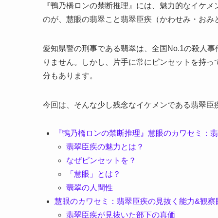
『鴨乃橋ロンの禁断推理』には、魅力的なイケメ
のが、慧眼の翡翠こと翡翠臣疾（かわせみ・おみ
愛知県警の刑事である翡翠は、全国No.1の殺人
りません。しかし、片手に常にピンセットを持っ
分もあります。
今回は、そんな少し残念なイケメンである翡翠臣
『鴨乃橋ロンの禁断推理』慧眼のカワセミ：翡
翡翠臣疾の魅力とは？
なぜピンセットを？
「慧眼」とは？
翡翠の人間性
慧眼のカワセミ：翡翠臣疾の見抜く能力&観察
翡翠臣疾が見抜いた部下の真価