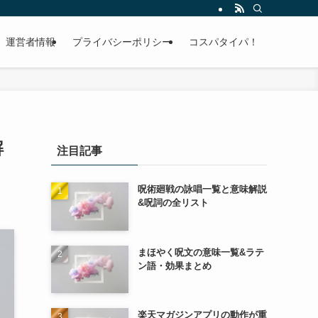
運営者情報
プライバシーポリシー
コスパタイパ！
解
注目記事
呪術廻戦の詠唱一覧と意味解説
&呪詞の全リスト
まほやく呪文の意味一覧&ラテ
ン語・効果まとめ
楽天マガジンアプリの動作が重