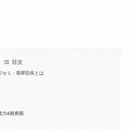
目次
ワセミ：翡翠臣疾とは
能力&観察眼