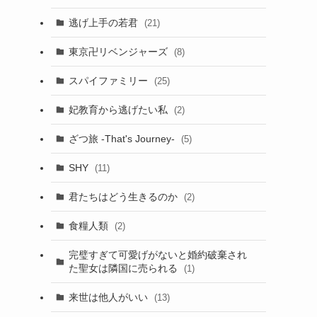
逃げ上手の若君
(21)
東京卍リベンジャーズ
(8)
スパイファミリー
(25)
妃教育から逃げたい私
(2)
ざつ旅 -That's Journey-
(5)
SHY
(11)
君たちはどう生きるのか
(2)
食糧人類
(2)
完璧すぎて可愛げがないと婚約破棄され
た聖女は隣国に売られる
(1)
来世は他人がいい
(13)