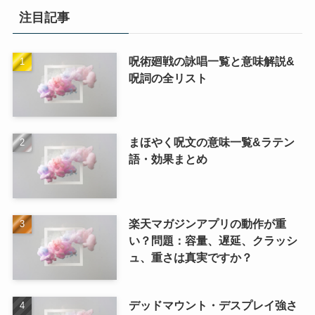
注目記事
呪術廻戦の詠唱一覧と意味解説&
呪詞の全リスト
まほやく呪文の意味一覧&ラテン
語・効果まとめ
楽天マガジンアプリの動作が重
い？問題：容量、遅延、クラッシ
ュ、重さは真実ですか？
デッドマウント・デスプレイ強さ