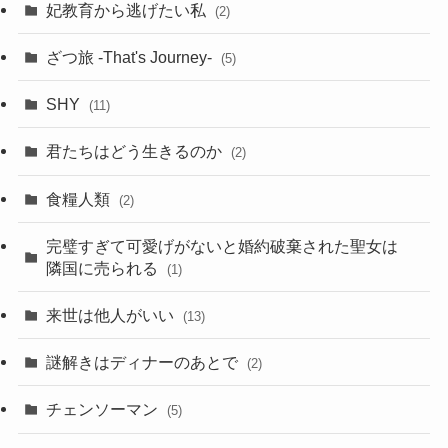
妃教育から逃げたい私
(2)
ざつ旅 -That's Journey-
(5)
SHY
(11)
君たちはどう生きるのか
(2)
食糧人類
(2)
完璧すぎて可愛げがないと婚約破棄された聖女は
隣国に売られる
(1)
来世は他人がいい
(13)
謎解きはディナーのあとで
(2)
チェンソーマン
(5)