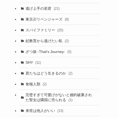
逃げ上手の若君
(21)
東京卍リベンジャーズ
(8)
スパイファミリー
(25)
妃教育から逃げたい私
(2)
ざつ旅 -That's Journey-
(5)
SHY
(11)
君たちはどう生きるのか
(2)
食糧人類
(2)
完璧すぎて可愛げがないと婚約破棄され
た聖女は隣国に売られる
(1)
来世は他人がいい
(13)