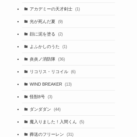
アカデミーの天才剣士
(1)
光が死んだ夏
(9)
顔に泥を塗る
(2)
よふかしのうた
(1)
炎炎ノ消防隊
(36)
リコリス・リコイル
(6)
WIND BREAKER
(13)
怪獣8号
(3)
ダンダダン
(44)
魔入りました！入間くん
(5)
葬送のフリーレン
(31)