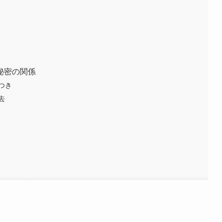
秘密の関係
つき
去