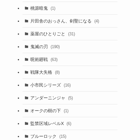
桃源暗鬼
(1)
片田舎のおっさん、剣聖になる
(4)
薬屋のひとりごと
(31)
鬼滅の刃
(190)
呪術廻戦
(63)
戦隊大失格
(8)
小市民シリーズ
(16)
アンダーニンジャ
(5)
オークの樹の下
(1)
監禁区域レベルX
(6)
ブルーロック
(15)