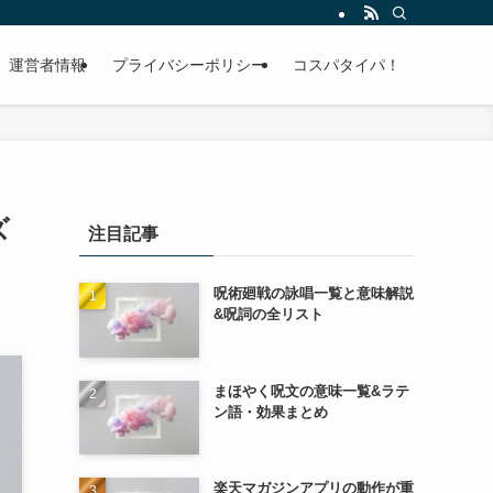
運営者情報
プライバシーポリシー
コスパタイパ！
ズ
注目記事
呪術廻戦の詠唱一覧と意味解説
&呪詞の全リスト
まほやく呪文の意味一覧&ラテ
ン語・効果まとめ
楽天マガジンアプリの動作が重