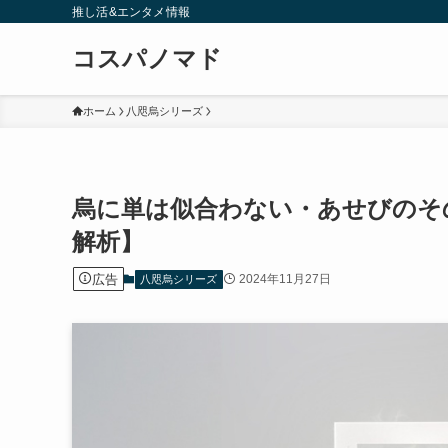
推し活&エンタメ情報
コスパノマド
ホーム
八咫烏シリーズ
烏に単は似合わない・あせびのそ
解析】
広告
2024年11月27日
八咫烏シリーズ