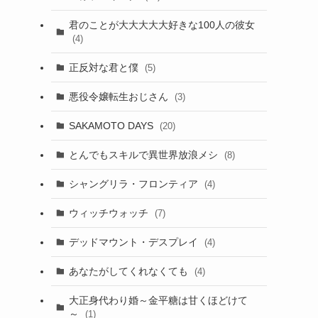
君のことが大大大大大好きな100人の彼女
(4)
正反対な君と僕
(5)
悪役令嬢転生おじさん
(3)
SAKAMOTO DAYS
(20)
とんでもスキルで異世界放浪メシ
(8)
シャングリラ・フロンティア
(4)
ウィッチウォッチ
(7)
デッドマウント・デスプレイ
(4)
あなたがしてくれなくても
(4)
大正身代わり婚～金平糖は甘くほどけて
～
(1)