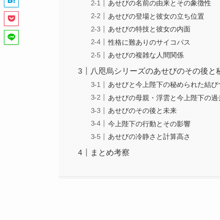
あせびの名前の由来とその象徴性
あせびの登場と彼女の立ち位置
あせびの特技と彼女の内面
性格に難ありのサイコパス
あせびの複雑な人間関係
八咫烏シリーズのあせびのその後と
あせびと今上陛下の秘められた結び
あせびの母親・浮雲と今上陛下の過
あせびのその後と未来
今上陛下の行動とその影響
あせびの冷静さと計算高さ
まとめ考察