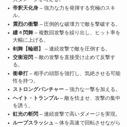
帝釈天化身
– 強力な力を発揮する究極のスキ
ル。
震烈の衝撃
– 圧倒的な破壊力で敵を撃破する。
縷々閃舞
– 複数回攻撃を繰り出し、ヒット率を
大幅に上げる。
剣舞【輪廻】
– 連続攻撃で敵を圧倒する。
交衝迎閃
– 敵の攻撃を直接受け止めて反撃す
る。
衝拳打
– 相手の頭部を強打し、気絶させる可能
性を持つ。
ストロングパンチャー
– 強力な一撃を加える。
ヘイト・トランプル
– 敵を怯ませ、攻撃の集中
を誘う。
虹光の斬閃
– 連続攻撃で高いダメージを実現。
ループスラッシュ
– 体を高速で回転させながら