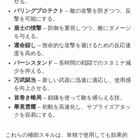
せる。
パリングプロテクト
– 敵の攻撃を防ぎつつ、反
撃を可能にする。
盾士の憤撃
– 防御を重視しつつ、敵にダメージ
を与える。
運命躱し
– 致命的な攻撃を避けるための反応速
度を高める。
パーシスタンド
– 長時間の戦闘でのスタミナ減
少を抑える。
万武賦当
– 新しい武器に迅速に適応し、使用感
を向上させる。
首巻き蜷局
– 鎖鎌を使って敵を捕らえる技。
畢竟雲耀
– 初動を高速化し、サプライズアタッ
クを容易にする。
これらの補助スキルは、単独で使用しても効果的