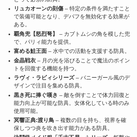
リュカオーンの刻傷
– 特定の条件を満たすこと
で装備可能となり、デバフを無効化する効果が
ある。
覇角兜【怒烈弩】
– カブトムシの角を模した兜
で、パリィ能力を提供。
富める鮭王面
– 水中での活動を支援する防具。
金晶戦衣
– 月の光を浴びることで魔法のポイン
トを回復する機能を持つ。
ラヴィ・ラビィシリーズ
– バニーガール風のデ
ザインで注目を集める防具。
黒き死に捧ぐ嘆き
– 敵を倒すことで体力回復と
能力向上が可能な防具。女体化している時のみ
使用可能。
冥響正典:渡り鳥
– 複数の目を持ち、視界を確
保しつつ炎を吹き出す能力がある防具。