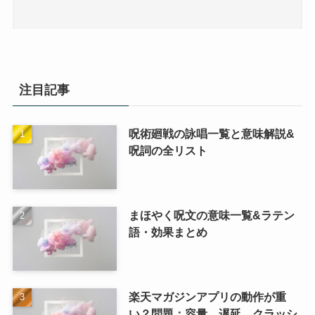
注目記事
呪術廻戦の詠唱一覧と意味解説&
呪詞の全リスト
まほやく呪文の意味一覧&ラテン
語・効果まとめ
楽天マガジンアプリの動作が重
い？問題：容量、遅延、クラッシ