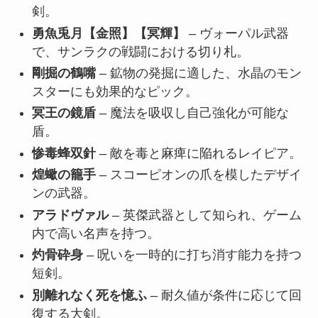
剣。
勇魚兎月【金照】【冥輝】
– ヴォーパル武器
で、サンラクの戦闘における切り札。
剛掘の鶴嘴
– 鉱物の発掘に適した、水晶のモン
スターにも効果的なピック。
冥王の鏡盾
– 魔法を吸収し自己強化が可能な
盾。
惨毒蜂双針
– 敵を毒と麻痺に陥れるレイピア。
煌蠍の籠手
– スコーピオンの爪を模したデザイ
ンの武器。
アラドヴァル
– 英傑武器として知られ、ゲーム
内で高い名声を持つ。
灼骨砕身
– 呪いを一時的に打ち消す能力を持つ
短剣。
別離れなく死を憶ふ
– 耐久値が条件に応じて回
復する大剣。