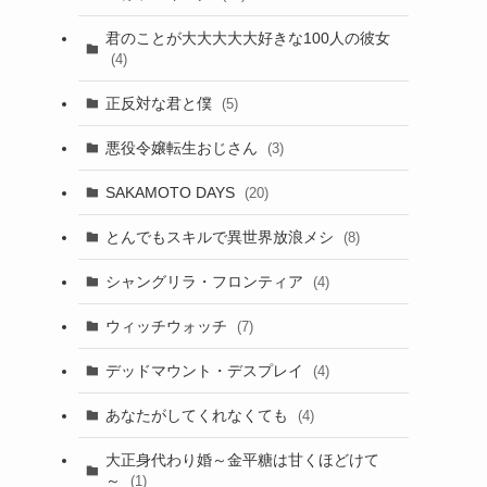
君のことが大大大大大好きな100人の彼女
(4)
正反対な君と僕
(5)
悪役令嬢転生おじさん
(3)
SAKAMOTO DAYS
(20)
とんでもスキルで異世界放浪メシ
(8)
シャングリラ・フロンティア
(4)
ウィッチウォッチ
(7)
デッドマウント・デスプレイ
(4)
あなたがしてくれなくても
(4)
大正身代わり婚～金平糖は甘くほどけて
～
(1)