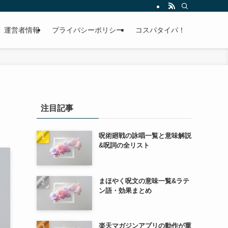
運営者情報
プライバシーポリシー
コスパタイパ！
注目記事
呪術廻戦の詠唱一覧と意味解説
&呪詞の全リスト
まほやく呪文の意味一覧&ラテ
ン語・効果まとめ
楽天マガジンアプリの動作が重