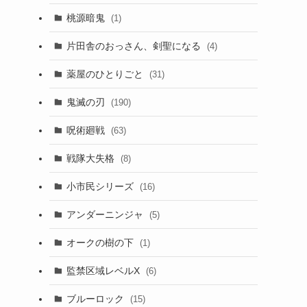
桃源暗鬼
(1)
片田舎のおっさん、剣聖になる
(4)
薬屋のひとりごと
(31)
鬼滅の刃
(190)
呪術廻戦
(63)
戦隊大失格
(8)
小市民シリーズ
(16)
アンダーニンジャ
(5)
オークの樹の下
(1)
監禁区域レベルX
(6)
ブルーロック
(15)