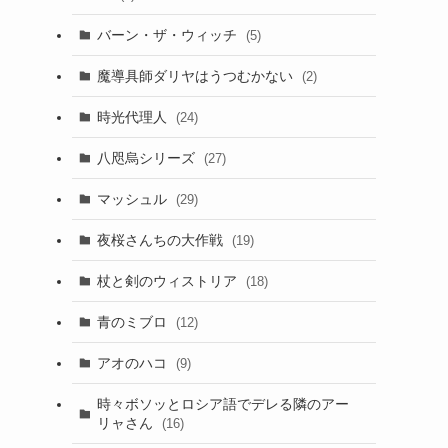
バーン・ザ・ウィッチ
(5)
魔導具師ダリヤはうつむかない
(2)
時光代理人
(24)
八咫烏シリーズ
(27)
マッシュル
(29)
夜桜さんちの大作戦
(19)
杖と剣のウィストリア
(18)
青のミブロ
(12)
アオのハコ
(9)
時々ボソッとロシア語でデレる隣のアー
リャさん
(16)