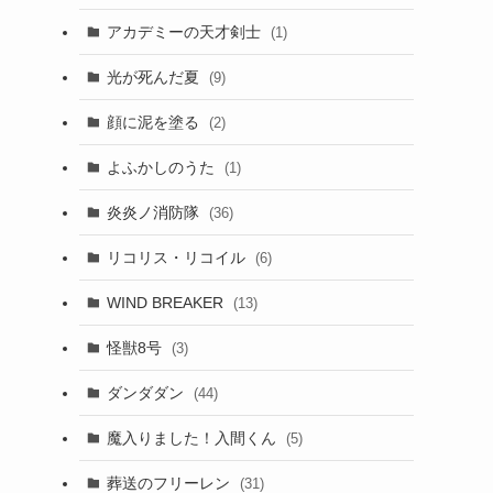
アカデミーの天才剣士
(1)
光が死んだ夏
(9)
顔に泥を塗る
(2)
よふかしのうた
(1)
炎炎ノ消防隊
(36)
リコリス・リコイル
(6)
WIND BREAKER
(13)
怪獣8号
(3)
ダンダダン
(44)
魔入りました！入間くん
(5)
葬送のフリーレン
(31)