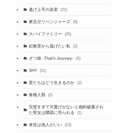
逃げ上手の若君
(21)
東京卍リベンジャーズ
(8)
スパイファミリー
(25)
妃教育から逃げたい私
(2)
ざつ旅 -That's Journey-
(5)
SHY
(11)
君たちはどう生きるのか
(2)
食糧人類
(2)
完璧すぎて可愛げがないと婚約破棄され
た聖女は隣国に売られる
(1)
来世は他人がいい
(13)