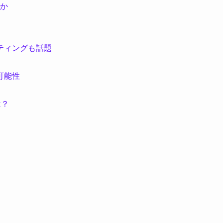
か
ティングも話題
可能性
は？