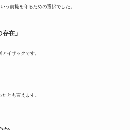
という前提を守るための選択でした。
の存在」
者アイザックです。
ったとも言えます。
のか