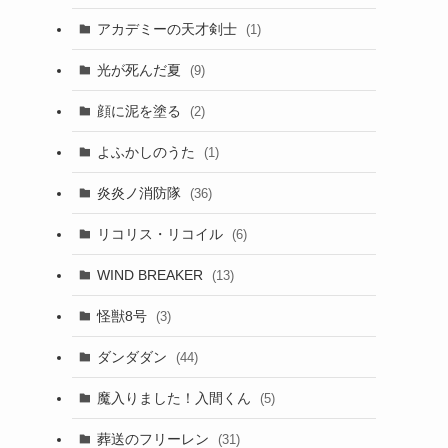
アカデミーの天才剣士
(1)
光が死んだ夏
(9)
顔に泥を塗る
(2)
よふかしのうた
(1)
炎炎ノ消防隊
(36)
リコリス・リコイル
(6)
WIND BREAKER
(13)
怪獣8号
(3)
ダンダダン
(44)
魔入りました！入間くん
(5)
葬送のフリーレン
(31)