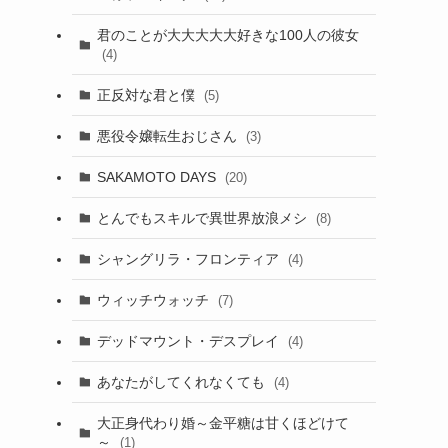
君のことが大大大大大好きな100人の彼女
(4)
正反対な君と僕
(5)
悪役令嬢転生おじさん
(3)
SAKAMOTO DAYS
(20)
とんでもスキルで異世界放浪メシ
(8)
シャングリラ・フロンティア
(4)
ウィッチウォッチ
(7)
デッドマウント・デスプレイ
(4)
あなたがしてくれなくても
(4)
大正身代わり婚～金平糖は甘くほどけて
～
(1)