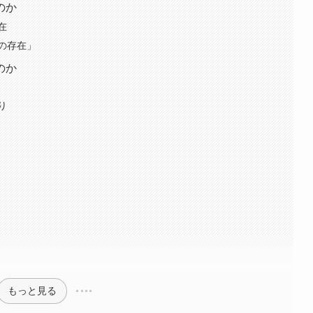
のか
在
の存在」
のか
り
もっと見る