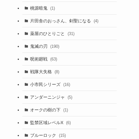
桃源暗鬼
(1)
片田舎のおっさん、剣聖になる
(4)
薬屋のひとりごと
(31)
鬼滅の刃
(190)
呪術廻戦
(63)
戦隊大失格
(8)
小市民シリーズ
(16)
アンダーニンジャ
(5)
オークの樹の下
(1)
監禁区域レベルX
(6)
ブルーロック
(15)