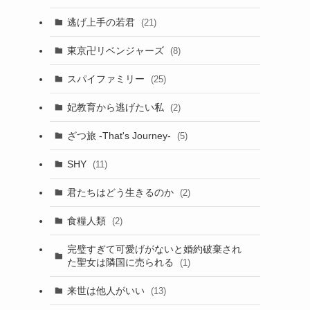
逃げ上手の若君
(21)
東京卍リベンジャーズ
(8)
スパイファミリー
(25)
妃教育から逃げたい私
(2)
ざつ旅 -That's Journey-
(5)
SHY
(11)
君たちはどう生きるのか
(2)
食糧人類
(2)
完璧すぎて可愛げがないと婚約破棄され
た聖女は隣国に売られる
(1)
来世は他人がいい
(13)