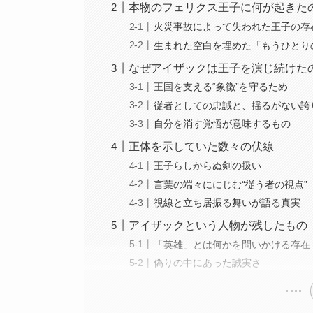
本物のフェリクス王子に何が起きた
火災事故によって失われた王子の存
生まれた空白を埋めた「もうひとり
なぜアイザックは王子を演じ続けた
王国を支える“象徴”を守るため
従者としての忠誠と、揺るがない誇
自分を消す覚悟が意味するもの
正体を示していた数々の伏線
王子らしからぬ剣の扱い
言葉の端々ににじむ“従う者の視点”
視線と立ち居振る舞いが語る真実
アイザックという人物が残したもの
「英雄」とは何かを問いかける存在
偽りの中にあった誠実さ