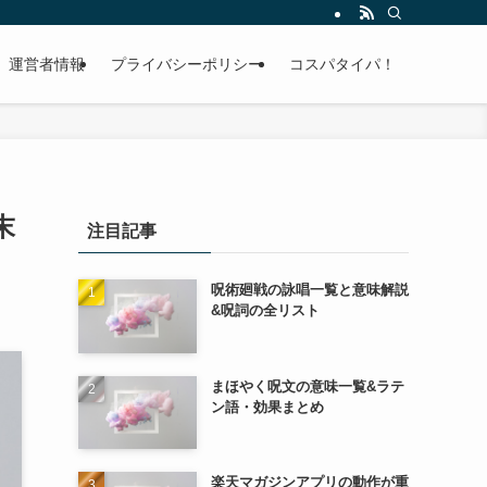
運営者情報
プライバシーポリシー
コスパタイパ！
末
注目記事
呪術廻戦の詠唱一覧と意味解説
&呪詞の全リスト
まほやく呪文の意味一覧&ラテ
ン語・効果まとめ
楽天マガジンアプリの動作が重