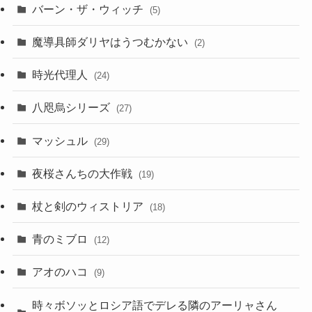
バーン・ザ・ウィッチ
(5)
魔導具師ダリヤはうつむかない
(2)
時光代理人
(24)
八咫烏シリーズ
(27)
マッシュル
(29)
夜桜さんちの大作戦
(19)
杖と剣のウィストリア
(18)
青のミブロ
(12)
アオのハコ
(9)
時々ボソッとロシア語でデレる隣のアーリャさん