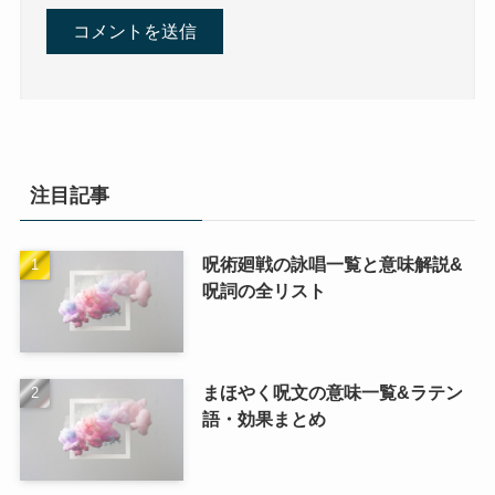
注目記事
呪術廻戦の詠唱一覧と意味解説&
呪詞の全リスト
まほやく呪文の意味一覧&ラテン
語・効果まとめ