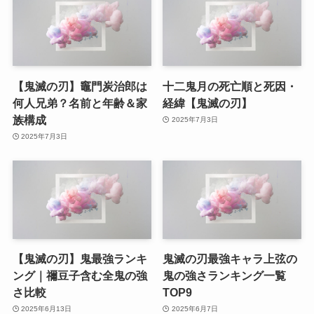
【鬼滅の刃】竈門炭治郎は
十二鬼月の死亡順と死因・
何人兄弟？名前と年齢＆家
経緯【鬼滅の刃】
族構成
2025年7月3日
2025年7月3日
【鬼滅の刃】鬼最強ランキ
鬼滅の刃最強キャラ上弦の
ング｜禰豆子含む全鬼の強
鬼の強さランキング一覧
さ比較
TOP9
2025年6月13日
2025年6月7日