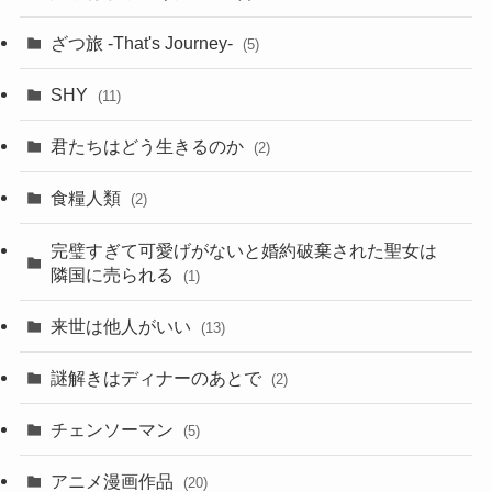
ざつ旅 -That's Journey-
(5)
SHY
(11)
君たちはどう生きるのか
(2)
食糧人類
(2)
完璧すぎて可愛げがないと婚約破棄された聖女は
隣国に売られる
(1)
来世は他人がいい
(13)
謎解きはディナーのあとで
(2)
チェンソーマン
(5)
アニメ漫画作品
(20)