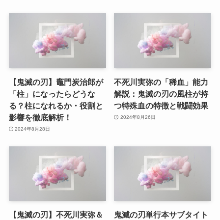
【鬼滅の刃】竈門炭治郎が
不死川実弥の「稀血」能力
「柱」になったらどうな
解説：鬼滅の刃の風柱が持
る？柱になれるか・役割と
つ特殊血の特徴と戦闘効果
影響を徹底解析！
2024年8月26日
2024年8月28日
【鬼滅の刃】不死川実弥＆
鬼滅の刃単行本サブタイト