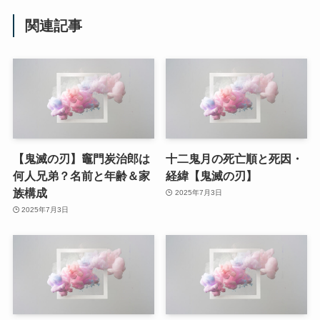
関連記事
【鬼滅の刃】竈門炭治郎は
十二鬼月の死亡順と死因・
何人兄弟？名前と年齢＆家
経緯【鬼滅の刃】
族構成
2025年7月3日
2025年7月3日