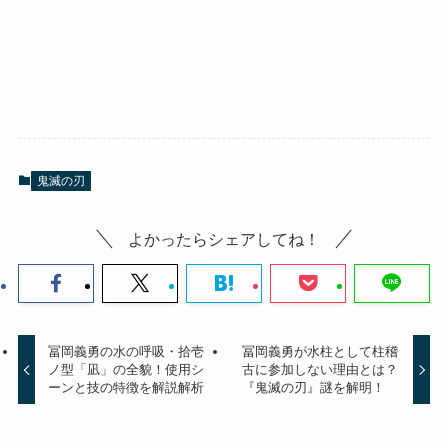
鬼滅の刃
よかったらシェアしてね！
冨岡義勇の水の呼吸・拾壱
冨岡義勇が水柱として柱稽
ノ型「凪」の全貌！使用シ
古に参加しない理由とは？
ーンと技の特徴を解説解析
『鬼滅の刃』謎を解明！