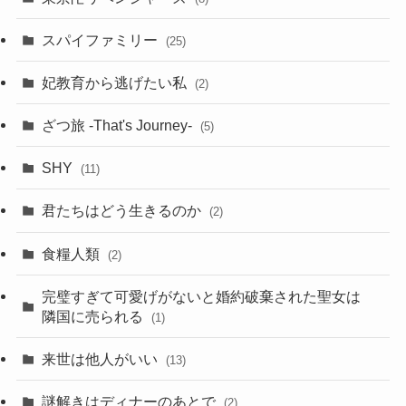
スパイファミリー
(25)
妃教育から逃げたい私
(2)
ざつ旅 -That's Journey-
(5)
SHY
(11)
君たちはどう生きるのか
(2)
食糧人類
(2)
完璧すぎて可愛げがないと婚約破棄された聖女は
隣国に売られる
(1)
来世は他人がいい
(13)
謎解きはディナーのあとで
(2)