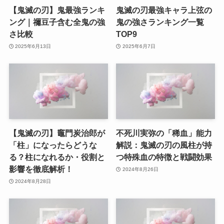
【鬼滅の刃】鬼最強ランキ
鬼滅の刃最強キャラ上弦の
ング｜禰豆子含む全鬼の強
鬼の強さランキング一覧
さ比較
TOP9
2025年6月13日
2025年6月7日
【鬼滅の刃】竈門炭治郎が
不死川実弥の「稀血」能力
「柱」になったらどうな
解説：鬼滅の刃の風柱が持
る？柱になれるか・役割と
つ特殊血の特徴と戦闘効果
影響を徹底解析！
2024年8月26日
2024年8月28日