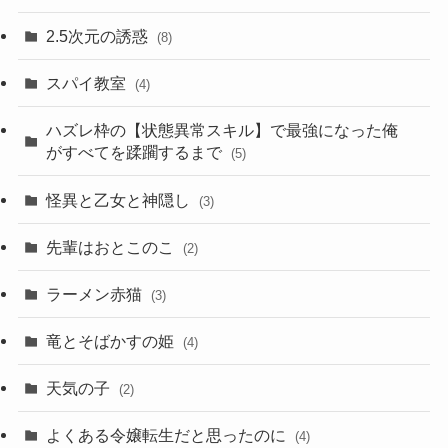
2.5次元の誘惑
(8)
スパイ教室
(4)
ハズレ枠の【状態異常スキル】で最強になった俺
がすべてを蹂躙するまで
(5)
怪異と乙女と神隠し
(3)
先輩はおとこのこ
(2)
ラーメン赤猫
(3)
竜とそばかすの姫
(4)
天気の子
(2)
よくある令嬢転生だと思ったのに
(4)