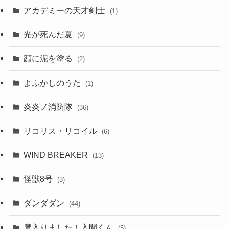
アカデミーの天才剣士
(1)
光が死んだ夏
(9)
顔に泥を塗る
(2)
よふかしのうた
(1)
炎炎ノ消防隊
(36)
リコリス・リコイル
(6)
WIND BREAKER
(13)
怪獣8号
(3)
ダンダダン
(44)
魔入りました！入間くん
(5)