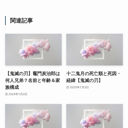
関連記事
【鬼滅の刃】竈門炭治郎は
十二鬼月の死亡順と死因・
何人兄弟？名前と年齢＆家
経緯【鬼滅の刃】
族構成
2025年7月3日
2025年7月3日