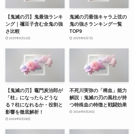
【鬼滅の刃】鬼最強ランキ
鬼滅の刃最強キャラ上弦の
ング｜禰豆子含む全鬼の強
鬼の強さランキング一覧
さ比較
TOP9
2025年6月13日
2025年6月7日
【鬼滅の刃】竈門炭治郎が
不死川実弥の「稀血」能力
「柱」になったらどうな
解説：鬼滅の刃の風柱が持
る？柱になれるか・役割と
つ特殊血の特徴と戦闘効果
影響を徹底解析！
2024年8月26日
2024年8月28日