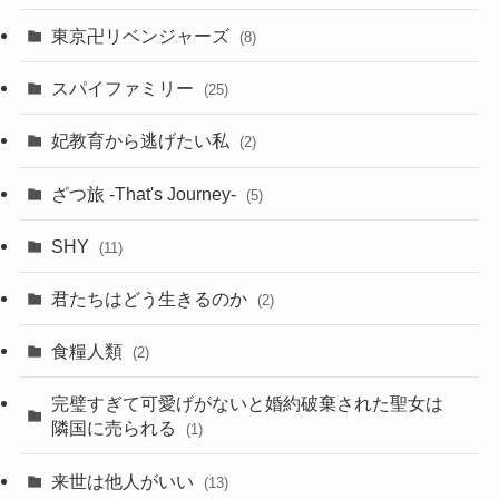
東京卍リベンジャーズ
(8)
スパイファミリー
(25)
妃教育から逃げたい私
(2)
ざつ旅 -That's Journey-
(5)
SHY
(11)
君たちはどう生きるのか
(2)
食糧人類
(2)
完璧すぎて可愛げがないと婚約破棄された聖女は
隣国に売られる
(1)
来世は他人がいい
(13)