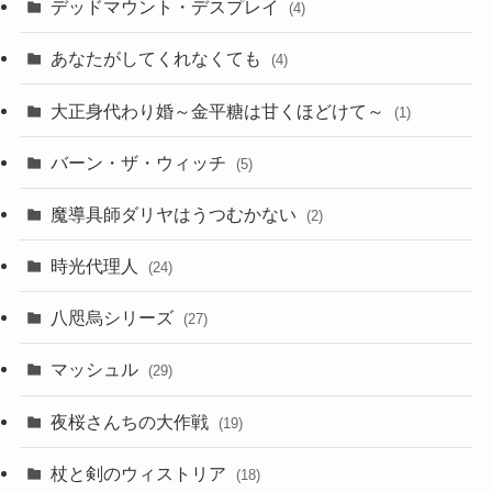
デッドマウント・デスプレイ
(4)
あなたがしてくれなくても
(4)
大正身代わり婚～金平糖は甘くほどけて～
(1)
バーン・ザ・ウィッチ
(5)
魔導具師ダリヤはうつむかない
(2)
時光代理人
(24)
八咫烏シリーズ
(27)
マッシュル
(29)
夜桜さんちの大作戦
(19)
杖と剣のウィストリア
(18)