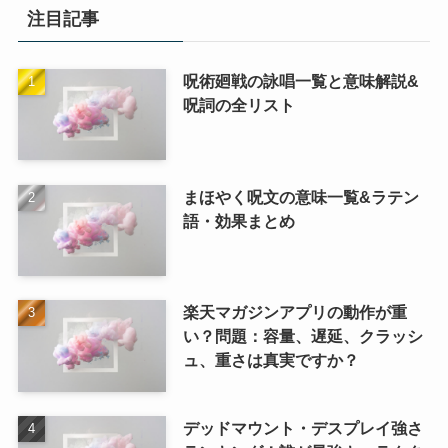
注目記事
呪術廻戦の詠唱一覧と意味解説&
呪詞の全リスト
まほやく呪文の意味一覧&ラテン
語・効果まとめ
楽天マガジンアプリの動作が重
い？問題：容量、遅延、クラッシ
ュ、重さは真実ですか？
デッドマウント・デスプレイ強さ