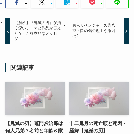
【解析】『鬼滅の刃』が描
東京リベンジャーズ柴八
く深いテーマと作品が伝え
戒・口の傷の理由や原因
たかった根本的なメッセー
は?
ジ
関連記事
【鬼滅の刃】竈門炭治郎は
十二鬼月の死亡順と死因・
何人兄弟？名前と年齢＆家
経緯【鬼滅の刃】