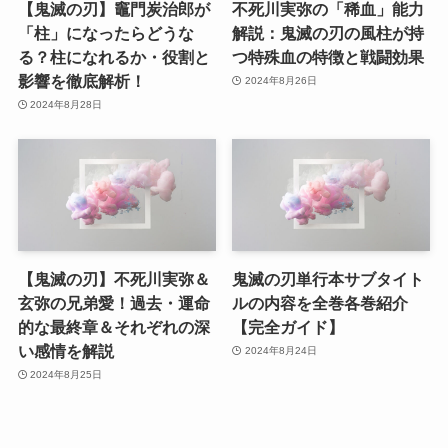
【鬼滅の刃】竈門炭治郎が
不死川実弥の「稀血」能力
「柱」になったらどうな
解説：鬼滅の刃の風柱が持
る？柱になれるか・役割と
つ特殊血の特徴と戦闘効果
影響を徹底解析！
2024年8月26日
2024年8月28日
【鬼滅の刃】不死川実弥＆
鬼滅の刃単行本サブタイト
玄弥の兄弟愛！過去・運命
ルの内容を全巻各巻紹介
的な最終章＆それぞれの深
【完全ガイド】
い感情を解説
2024年8月24日
2024年8月25日