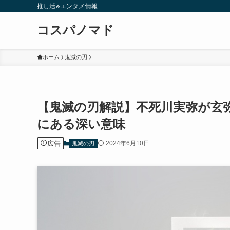
推し活&エンタメ情報
コスパノマド
ホーム
鬼滅の刃
【鬼滅の刃解説】不死川実弥が玄
にある深い意味
広告
2024年6月10日
鬼滅の刃