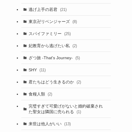
逃げ上手の若君
(21)
東京卍リベンジャーズ
(8)
スパイファミリー
(25)
妃教育から逃げたい私
(2)
ざつ旅 -That's Journey-
(5)
SHY
(11)
君たちはどう生きるのか
(2)
食糧人類
(2)
完璧すぎて可愛げがないと婚約破棄され
た聖女は隣国に売られる
(1)
来世は他人がいい
(13)