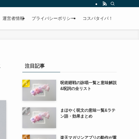
運営者情報
プライバシーポリシー
コスパタイパ！
後
注目記事
呪術廻戦の詠唱一覧と意味解説
&呪詞の全リスト
まほやく呪文の意味一覧&ラテ
ン語・効果まとめ
楽天マガジンアプリの動作が重