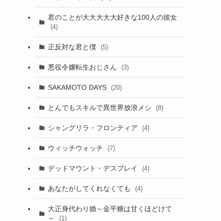
君のことが大大大大大好きな100人の彼女
(4)
正反対な君と僕
(5)
悪役令嬢転生おじさん
(3)
SAKAMOTO DAYS
(20)
とんでもスキルで異世界放浪メシ
(8)
シャングリラ・フロンティア
(4)
ウィッチウォッチ
(7)
デッドマウント・デスプレイ
(4)
あなたがしてくれなくても
(4)
大正身代わり婚～金平糖は甘くほどけて
～
(1)