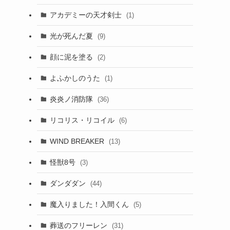
アカデミーの天才剣士
(1)
光が死んだ夏
(9)
顔に泥を塗る
(2)
よふかしのうた
(1)
炎炎ノ消防隊
(36)
リコリス・リコイル
(6)
WIND BREAKER
(13)
怪獣8号
(3)
ダンダダン
(44)
魔入りました！入間くん
(5)
葬送のフリーレン
(31)