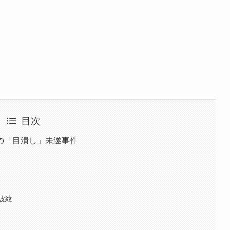
目次
の「目潰し」未遂事件
波紋