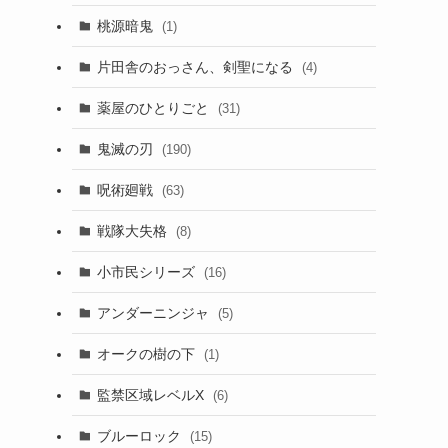
桃源暗鬼
(1)
片田舎のおっさん、剣聖になる
(4)
薬屋のひとりごと
(31)
鬼滅の刃
(190)
呪術廻戦
(63)
戦隊大失格
(8)
小市民シリーズ
(16)
アンダーニンジャ
(5)
オークの樹の下
(1)
監禁区域レベルX
(6)
ブルーロック
(15)