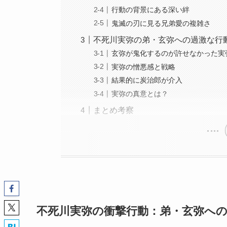
行動の背景にある深い絆
鬼滅の刃に見る兄弟愛の複雑さ
不死川実弥の弟・玄弥への過激な行
玄弥が鬼化するのが許せなかった実
実弥の憎悪感と戦略
結果的に炭治郎が介入
実弥の真意とは？
まとめ考察
不死川実弥の衝撃行動：弟・玄弥へ