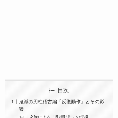
目次
鬼滅の刃柱稽古編「反復動作」とその影
響
玄弥による「反復動作」の伝授