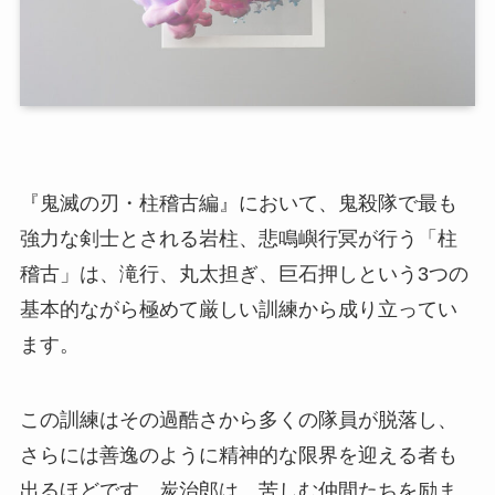
『鬼滅の刃・柱稽古編』において、鬼殺隊で最も
強力な剣士とされる岩柱、悲鳴嶼行冥が行う「柱
稽古」は、滝行、丸太担ぎ、巨石押しという3つの
基本的ながら極めて厳しい訓練から成り立ってい
ます。
この訓練はその過酷さから多くの隊員が脱落し、
さらには善逸のように精神的な限界を迎える者も
出るほどです。炭治郎は、苦しむ仲間たちを励ま