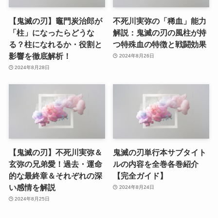
【鬼滅の刃】竈門炭治郎が
不死川実弥の「稀血」能力
「柱」になったらどうな
解説：鬼滅の刃の風柱が持
る？柱になれるか・役割と
つ特殊血の特徴と戦闘効果
影響を徹底解析！
2024年8月26日
2024年8月28日
【鬼滅の刃】不死川実弥＆
鬼滅の刃単行本サブタイト
玄弥の兄弟愛！過去・運命
ルの内容を全巻各巻紹介
的な最終章＆それぞれの深
【完全ガイド】
い感情を解説
2024年8月24日
2024年8月25日