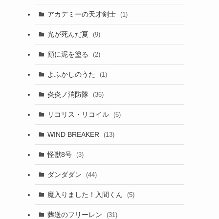
アカデミーの天才剣士
(1)
光が死んだ夏
(9)
顔に泥を塗る
(2)
よふかしのうた
(1)
炎炎ノ消防隊
(36)
リコリス・リコイル
(6)
WIND BREAKER
(13)
怪獣8号
(3)
ダンダダン
(44)
魔入りました！入間くん
(5)
葬送のフリーレン
(31)