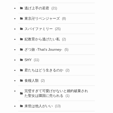
逃げ上手の若君
(21)
東京卍リベンジャーズ
(8)
スパイファミリー
(25)
妃教育から逃げたい私
(2)
ざつ旅 -That's Journey-
(5)
SHY
(11)
君たちはどう生きるのか
(2)
食糧人類
(2)
完璧すぎて可愛げがないと婚約破棄され
た聖女は隣国に売られる
(1)
来世は他人がいい
(13)