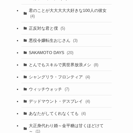
君のことが大大大大大好きな100人の彼女
(4)
正反対な君と僕
(5)
悪役令嬢転生おじさん
(3)
SAKAMOTO DAYS
(20)
とんでもスキルで異世界放浪メシ
(8)
シャングリラ・フロンティア
(4)
ウィッチウォッチ
(7)
デッドマウント・デスプレイ
(4)
あなたがしてくれなくても
(4)
大正身代わり婚～金平糖は甘くほどけて
～
(1)