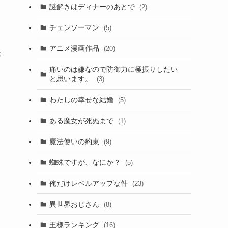
謎解きはディナーのあとで
(2)
チェンソーマン
(5)
アニメ漫画作品
(20)
が
痛いのは嫌なので防御力に極振りしたい
と思います。
(3)
わたしの幸せな結婚
(5)
ある魔女が死ぬまで
(1)
魔法使いの約束
(9)
蜘蛛ですが、なにか？
(5)
俺だけレベルアップな件
(23)
異世界おじさん
(8)
王様ランキング
(16)