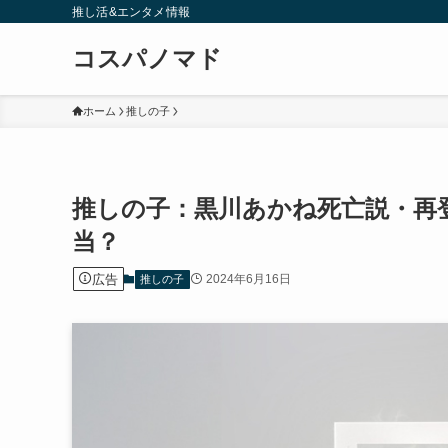
推し活&エンタメ情報
コスパノマド
ホーム
推しの子
推しの子：黒川あかね死亡説・再
当？
広告
2024年6月16日
推しの子