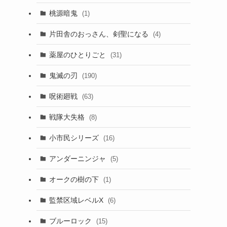
桃源暗鬼
(1)
片田舎のおっさん、剣聖になる
(4)
薬屋のひとりごと
(31)
鬼滅の刃
(190)
呪術廻戦
(63)
戦隊大失格
(8)
小市民シリーズ
(16)
アンダーニンジャ
(5)
オークの樹の下
(1)
監禁区域レベルX
(6)
ブルーロック
(15)