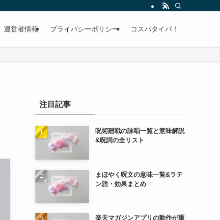
運営者情報
プライバシーポリシー
コスパタイパ！
注目記事
呪術廻戦の詠唱一覧と意味解説
&呪詞の全リスト
まほやく呪文の意味一覧&ラテ
ン語・効果まとめ
楽天マガジンアプリの動作が重