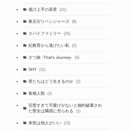
逃げ上手の若君
(21)
東京卍リベンジャーズ
(8)
スパイファミリー
(25)
妃教育から逃げたい私
(2)
ざつ旅 -That's Journey-
(5)
SHY
(11)
君たちはどう生きるのか
(2)
食糧人類
(2)
完璧すぎて可愛げがないと婚約破棄され
た聖女は隣国に売られる
(1)
来世は他人がいい
(13)