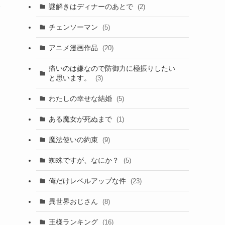
派
謎解きはディナーのあとで
(2)
チェンソーマン
(5)
アニメ漫画作品
(20)
痛いのは嫌なので防御力に極振りしたい
と思います。
(3)
わたしの幸せな結婚
(5)
ある魔女が死ぬまで
(1)
魔法使いの約束
(9)
蜘蛛ですが、なにか？
(5)
俺だけレベルアップな件
(23)
異世界おじさん
(8)
王様ランキング
(16)