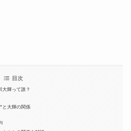
目次
川大輝って誰？
アと大輝の関係
与