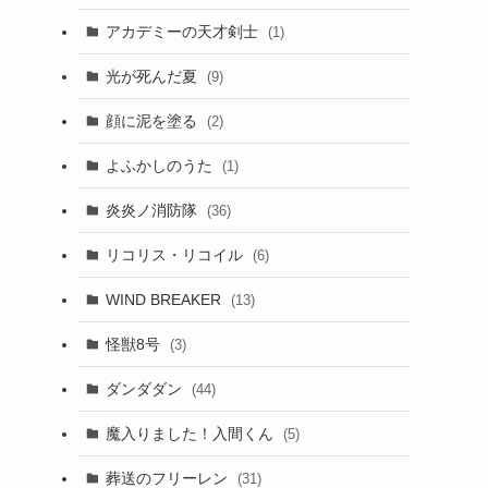
アカデミーの天才剣士
(1)
光が死んだ夏
(9)
顔に泥を塗る
(2)
よふかしのうた
(1)
炎炎ノ消防隊
(36)
リコリス・リコイル
(6)
WIND BREAKER
(13)
怪獣8号
(3)
ダンダダン
(44)
魔入りました！入間くん
(5)
葬送のフリーレン
(31)