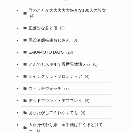
君のことが大大大大大好きな100人の彼女
(4)
正反対な君と僕
(5)
悪役令嬢転生おじさん
(3)
SAKAMOTO DAYS
(20)
とんでもスキルで異世界放浪メシ
(8)
シャングリラ・フロンティア
(4)
ウィッチウォッチ
(7)
デッドマウント・デスプレイ
(4)
あなたがしてくれなくても
(4)
大正身代わり婚～金平糖は甘くほどけて
～
(1)