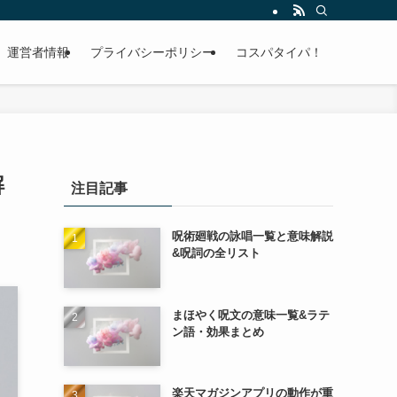
運営者情報
プライバシーポリシー
コスパタイパ！
解
注目記事
呪術廻戦の詠唱一覧と意味解説
&呪詞の全リスト
まほやく呪文の意味一覧&ラテ
ン語・効果まとめ
楽天マガジンアプリの動作が重