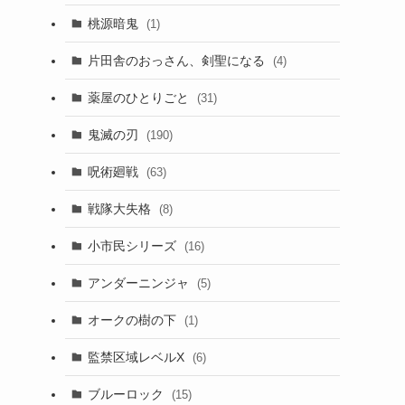
桃源暗鬼
(1)
片田舎のおっさん、剣聖になる
(4)
薬屋のひとりごと
(31)
鬼滅の刃
(190)
呪術廻戦
(63)
戦隊大失格
(8)
小市民シリーズ
(16)
アンダーニンジャ
(5)
オークの樹の下
(1)
監禁区域レベルX
(6)
ブルーロック
(15)