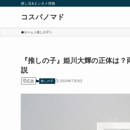
推し活&エンタメ情報
コスパノマド
ホーム
推しの子
『推しの子』姫川大輝の正体は？
説
広告
2024年7月4日
推しの子