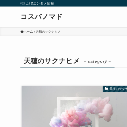
推し活&エンタメ情報
コスパノマド
ホーム
天穂のサクナヒメ
天穂のサクナヒメ
– category –
天穂のサク