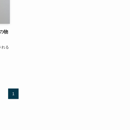
の物
される
1