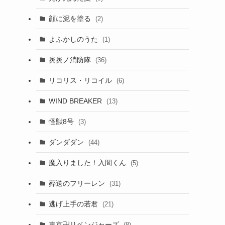
顔に泥を塗る
(2)
よふかしのうた
(1)
炎炎ノ消防隊
(36)
リコリス・リコイル
(6)
WIND BREAKER
(13)
怪獣8号
(3)
ダンダダン
(44)
魔入りました！入間くん
(5)
葬送のフリーレン
(31)
逃げ上手の若君
(21)
東京卍リベンジャーズ
(8)