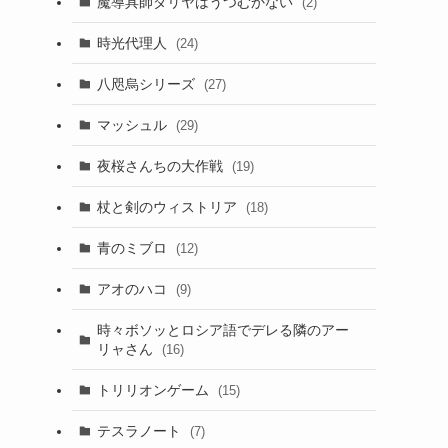
魔導具師ダリヤはうつむかない
(2)
時光代理人
(24)
八咫烏シリーズ
(27)
マッシュル
(29)
夜桜さんちの大作戦
(19)
杖と剣のウィストリア
(18)
青のミブロ
(12)
アオのハコ
(9)
時々ボソッとロシア語でデレる隣のアー
リャさん
(16)
トリリオンゲーム
(15)
テスラノート
(7)