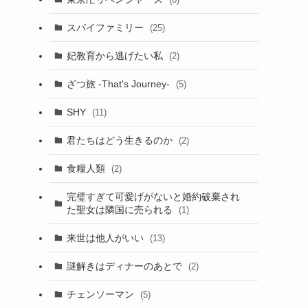
スパイファミリー
(25)
妃教育から逃げたい私
(2)
ざつ旅 -That's Journey-
(5)
SHY
(11)
君たちはどう生きるのか
(2)
食糧人類
(2)
完璧すぎて可愛げがないと婚約破棄され
た聖女は隣国に売られる
(1)
来世は他人がいい
(13)
謎解きはディナーのあとで
(2)
チェンソーマン
(5)