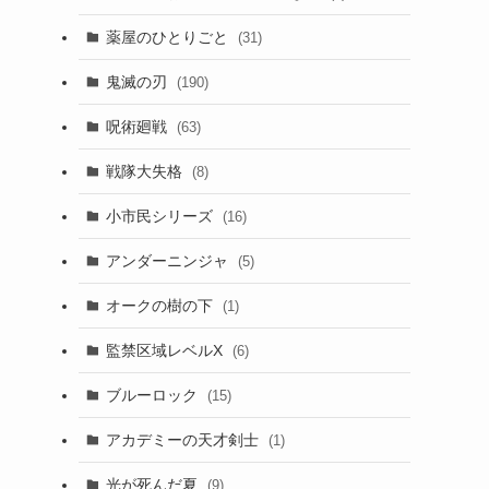
薬屋のひとりごと
(31)
鬼滅の刃
(190)
呪術廻戦
(63)
戦隊大失格
(8)
小市民シリーズ
(16)
アンダーニンジャ
(5)
オークの樹の下
(1)
監禁区域レベルX
(6)
ブルーロック
(15)
アカデミーの天才剣士
(1)
光が死んだ夏
(9)