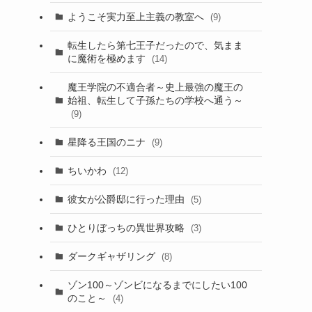
ようこそ実力至上主義の教室へ
(9)
転生したら第七王子だったので、気まま
に魔術を極めます
(14)
魔王学院の不適合者～史上最強の魔王の
始祖、転生して子孫たちの学校へ通う～
(9)
星降る王国のニナ
(9)
ちいかわ
(12)
彼女が公爵邸に行った理由
(5)
ひとりぼっちの異世界攻略
(3)
ダークギャザリング
(8)
ゾン100～ゾンビになるまでにしたい100
のこと～
(4)