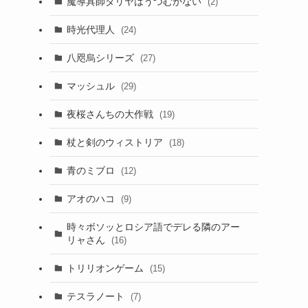
魔導具師ダリヤはうつむかない
(2)
時光代理人
(24)
八咫烏シリーズ
(27)
マッシュル
(29)
夜桜さんちの大作戦
(19)
杖と剣のウィストリア
(18)
青のミブロ
(12)
アオのハコ
(9)
時々ボソッとロシア語でデレる隣のアー
リャさん
(16)
トリリオンゲーム
(15)
テスラノート
(7)