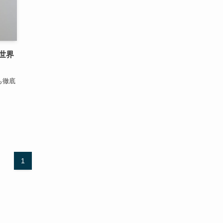
世界
も徹底
1