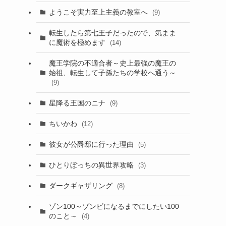
ようこそ実力至上主義の教室へ
(9)
転生したら第七王子だったので、気まま
に魔術を極めます
(14)
魔王学院の不適合者～史上最強の魔王の
始祖、転生して子孫たちの学校へ通う～
(9)
星降る王国のニナ
(9)
ちいかわ
(12)
彼女が公爵邸に行った理由
(5)
ひとりぼっちの異世界攻略
(3)
ダークギャザリング
(8)
ゾン100～ゾンビになるまでにしたい100
のこと～
(4)