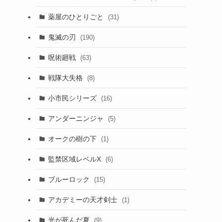
薬屋のひとりごと
(31)
鬼滅の刃
(190)
呪術廻戦
(63)
戦隊大失格
(8)
小市民シリーズ
(16)
アンダーニンジャ
(5)
オークの樹の下
(1)
監禁区域レベルX
(6)
ブルーロック
(15)
アカデミーの天才剣士
(1)
光が死んだ夏
(9)