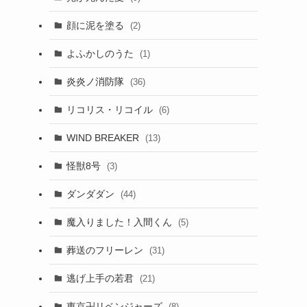
顔に泥を塗る
(2)
よふかしのうた
(1)
炎炎ノ消防隊
(36)
リコリス・リコイル
(6)
WIND BREAKER
(13)
怪獣8号
(3)
ダンダダン
(44)
魔入りました！入間くん
(5)
葬送のフリーレン
(31)
逃げ上手の若君
(21)
東京卍リベンジャーズ
(8)