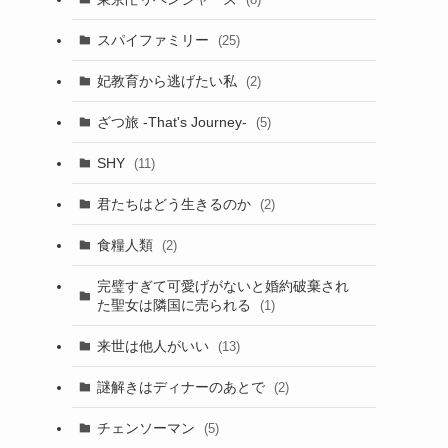
スパイファミリー
(25)
妃教育から逃げたい私
(2)
ざつ旅 -That's Journey-
(5)
SHY
(11)
君たちはどう生きるのか
(2)
食糧人類
(2)
完璧すぎて可愛げがないと婚約破棄され
た聖女は隣国に売られる
(1)
来世は他人がいい
(13)
謎解きはディナーのあとで
(2)
チェンソーマン
(5)