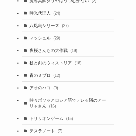
魔導具師ダリヤはうつむかない
(2)
時光代理人
(24)
八咫烏シリーズ
(27)
マッシュル
(29)
夜桜さんちの大作戦
(19)
杖と剣のウィストリア
(18)
青のミブロ
(12)
アオのハコ
(9)
時々ボソッとロシア語でデレる隣のアー
リャさん
(16)
トリリオンゲーム
(15)
テスラノート
(7)