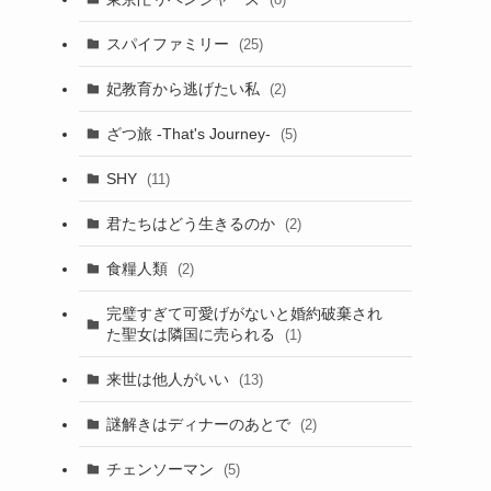
スパイファミリー
(25)
妃教育から逃げたい私
(2)
ざつ旅 -That's Journey-
(5)
SHY
(11)
君たちはどう生きるのか
(2)
食糧人類
(2)
完璧すぎて可愛げがないと婚約破棄され
た聖女は隣国に売られる
(1)
来世は他人がいい
(13)
謎解きはディナーのあとで
(2)
チェンソーマン
(5)