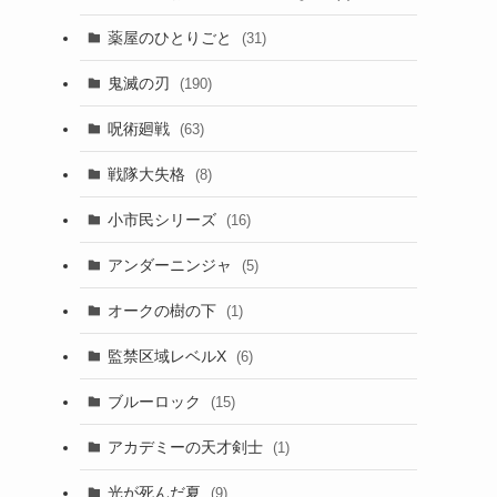
薬屋のひとりごと
(31)
鬼滅の刃
(190)
呪術廻戦
(63)
戦隊大失格
(8)
小市民シリーズ
(16)
アンダーニンジャ
(5)
オークの樹の下
(1)
監禁区域レベルX
(6)
ブルーロック
(15)
アカデミーの天才剣士
(1)
光が死んだ夏
(9)