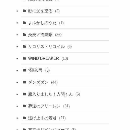
顔に泥を塗る
(2)
よふかしのうた
(1)
炎炎ノ消防隊
(36)
リコリス・リコイル
(6)
WIND BREAKER
(13)
怪獣8号
(3)
ダンダダン
(44)
魔入りました！入間くん
(5)
葬送のフリーレン
(31)
逃げ上手の若君
(21)
東京卍リベンジャーズ
(8)