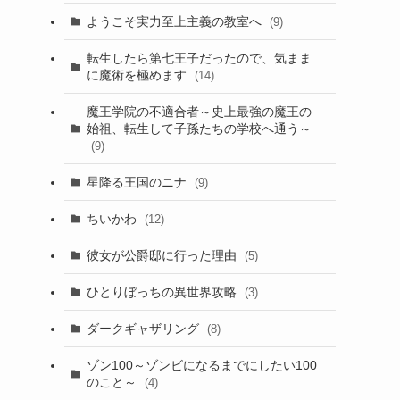
ようこそ実力至上主義の教室へ
(9)
転生したら第七王子だったので、気まま
に魔術を極めます
(14)
魔王学院の不適合者～史上最強の魔王の
始祖、転生して子孫たちの学校へ通う～
(9)
星降る王国のニナ
(9)
ちいかわ
(12)
彼女が公爵邸に行った理由
(5)
ひとりぼっちの異世界攻略
(3)
ダークギャザリング
(8)
ゾン100～ゾンビになるまでにしたい100
のこと～
(4)