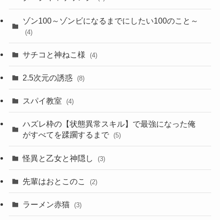
ゾン100～ゾンビになるまでにしたい100のこと～
(4)
サチコと神ねこ様
(4)
2.5次元の誘惑
(8)
スパイ教室
(4)
ハズレ枠の【状態異常スキル】で最強になった俺
がすべてを蹂躙するまで
(5)
怪異と乙女と神隠し
(3)
先輩はおとこのこ
(2)
ラーメン赤猫
(3)