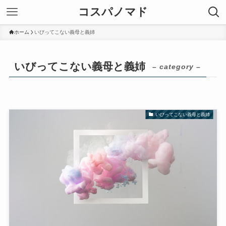
コスパノマド
ホーム
いびってこない義母と義姉
いびってこない義母と義姉
– category –
いびってこない義母と義姉